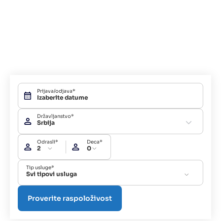
Prijava/odjava*
Državljanstvo*
Srbija
Odrasli*
Deca*
2
0
Tip usluge*
Svi tipovi usluga