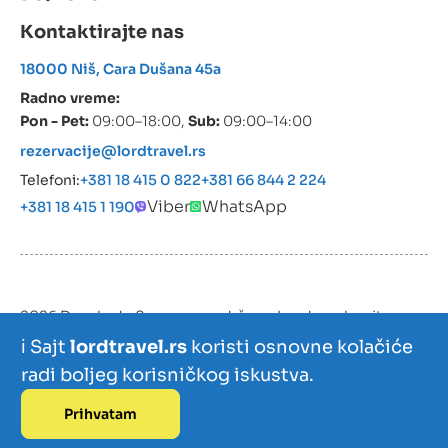
Kontaktirajte nas
18000 Niš, Cara Dušana 45a
Radno vreme:
Pon - Pet:
09:00–18:00,
Sub:
09:00–14:00
rezervacije@lordtravel.rs
Telefoni:
+381 18 415 0 822
+381 66 844 2 224
Viber
WhatsApp
+381 18 415 1 190
2026 Devokado Sva prava zadržana. Izrada web sajta:
Devokado
ℹ️ Sajt
lordtravel.rs
koristi osnovne kolačiće
radi boljeg korisničkog iskustva.
Prihvatam
Izdvajamo
Zanimljivosti
Kontakt