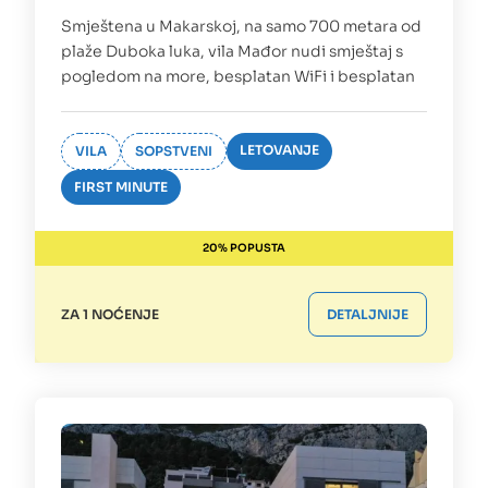
Smještena u Makarskoj, na samo 700 metara od
plaže Duboka luka, vila Mađor nudi smještaj s
pogledom na more, besplatan WiFi i besplatan
LETOVANJE
VILA
SOPSTVENI
FIRST MINUTE
20% POPUSTA
ZA 1 NOĆENJE
DETALJNIJE