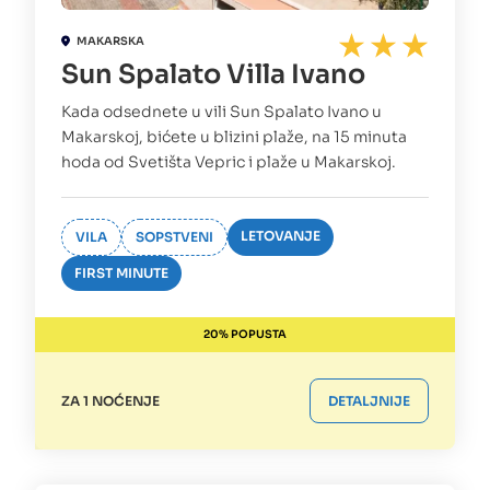
MAKARSKA
Sun Spalato Villa Ivano
Kada odsednete u vili Sun Spalato Ivano u
Makarskoj, bićete u blizini plaže, na 15 minuta
hoda od Svetišta Vepric i plaže u Makarskoj.
LETOVANJE
VILA
SOPSTVENI
FIRST MINUTE
20% POPUSTA
ZA 1 NOĆENJE
DETALJNIJE