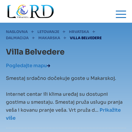
Skip
to
main
content
Mrvice
NASLOVNA
LETOVANJE
HRVATSKA
DALMACIJA
MAKARSKA
VILLA BELVEDERE
Villa Belvedere
Pogledajte mapu
Smestaj srdačno dočekuje goste u Makarskoj.
Internet centar ili klima uređaj su dostupni
gostima u smestaju. Smestaj pruža uslugu pranja
veša i kovanu pranje veša. Vrt pruža d...
Prikažite
više