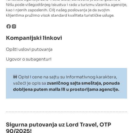
Nišu posle višegodišnjeg iskustva i rada u turizmu vlasnika agencije,
kao i njenih zaposlenih. Cilj našeg poslovanja je da svojim
klijentima pružimo visok standard kvaliteta turističke usluge.
Kompanijski linkovi
Opšti uslovi putovanja
Ugovor o subagenturi
🚧 Opisi i cene na sajtu su informativnog karaktera,
važeći je opis sa
zvaničnog sajta smeštaja, ponuda
dobijena putem maila ili u prostorijama agencije.
Sigurna putovanja uz Lord Travel, OTP
90/2025!