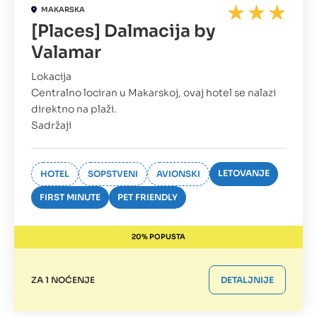
MAKARSKA
[Places] Dalmacija by
Valamar
Lokacija
Centralno lociran u Makarskoj, ovaj hotel se nalazi
direktno na plaži.
Sadržaji
LETOVANJE
HOTEL
SOPSTVENI
AVIONSKI
FIRST MINUTE
PET FRIENDLY
20% POPUSTA
ZA 1 NOĆENJE
DETALJNIJE