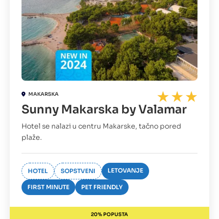
MAKARSKA
Sunny Makarska by Valamar
Hotel se nalazi u centru Makarske, tačno pored
plaže.
LETOVANJE
HOTEL
SOPSTVENI
FIRST MINUTE
PET FRIENDLY
20% POPUSTA