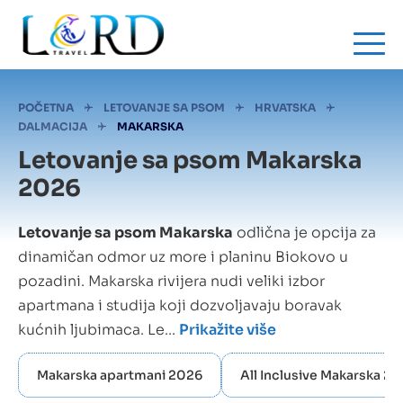
Skip
to
main
content
Mrvice
POČETNA
LETOVANJE SA PSOM
HRVATSKA
DALMACIJA
MAKARSKA
Letovanje sa psom Makarska
2026
Letovanje sa psom Makarska
odlična je opcija za
dinamičan odmor uz more i planinu Biokovo u
pozadini. Makarska rivijera nudi veliki izbor
apartmana i studija koji dozvoljavaju boravak
kućnih ljubimaca. Le...
Prikažite više
Makarska apartmani 2026
All Inclusive Makarska 2