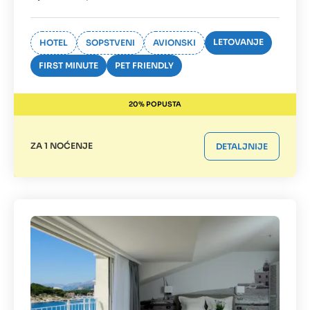
LETOVANJE
HOTEL
SOPSTVENI
AVIONSKI
FIRST MINUTE
PET FRIENDLY
20% POPUSTA
ZA 1 NOĆENJE
DETALJNIJE