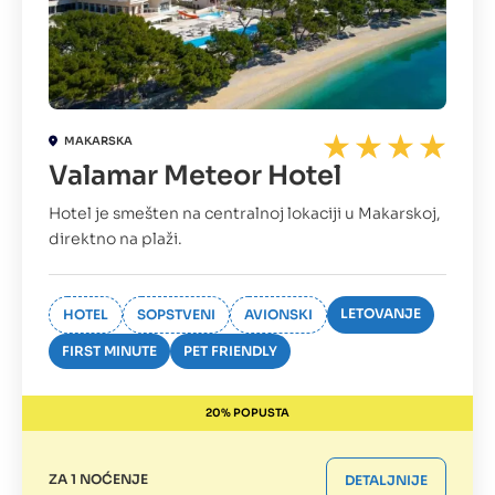
MAKARSKA
Valamar Meteor Hotel
Hotel je smešten na centralnoj lokaciji u Makarskoj,
direktno na plaži.
LETOVANJE
HOTEL
SOPSTVENI
AVIONSKI
FIRST MINUTE
PET FRIENDLY
20% POPUSTA
ZA 1 NOĆENJE
DETALJNIJE