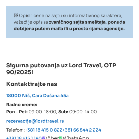
🚧 Opisi i cene na sajtu su informativnog karaktera,
važeći je opis sa
zvaničnog sajta smeštaja, ponuda
dobijena putem maila ili u prostorijama agencije.
Sigurna putovanja uz Lord Travel, OTP
90/2025!
Kontaktirajte nas
18000 Niš, Cara Dušana 45a
Radno vreme:
Pon - Pet:
09:00–18:00,
Sub:
09:00–14:00
rezervacije@lordtravel.rs
Telefoni:
+381 18 415 0 822
+381 66 844 2 224
Viber
WhatsApp
+381 18 415 1 190