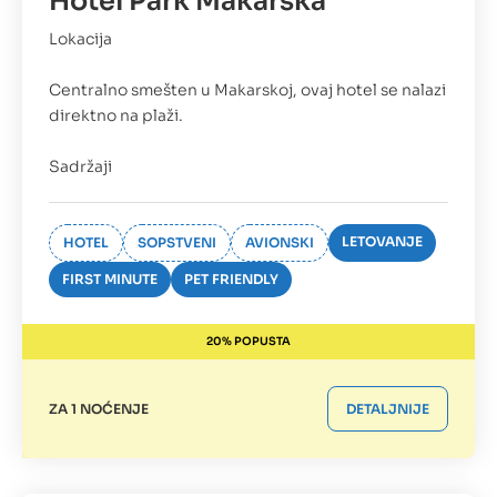
Hotel Park Makarska
Lokacija
Centralno smešten u Makarskoj, ovaj hotel se nalazi
direktno na plaži.
Sadržaji
LETOVANJE
HOTEL
SOPSTVENI
AVIONSKI
FIRST MINUTE
PET FRIENDLY
20% POPUSTA
ZA 1 NOĆENJE
DETALJNIJE