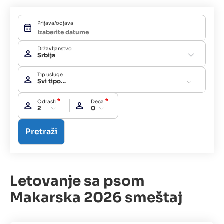
Prijava/odjava
Državljanstvo
Srbija
Tip usluge
Svi tipovi usluga
Odrasli
Deca
2
0
Letovanje sa psom
Makarska 2026 smeštaj