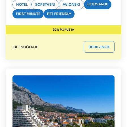
LETOVANJE
HOTEL
SOPSTVENI
AVIONSKI
FIRST MINUTE
PET FRIENDLY
20% POPUSTA
ZA 1 NOĆENJE
DETALJNIJE