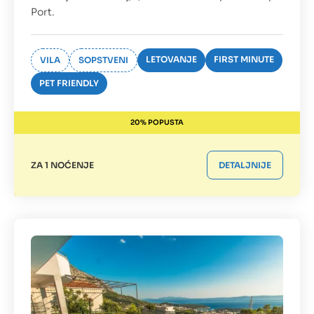
Port.
LETOVANJE
FIRST MINUTE
VILA
SOPSTVENI
PET FRIENDLY
20% POPUSTA
ZA 1 NOĆENJE
DETALJNIJE