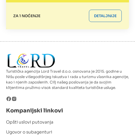
ZA 1 NOĆENJE
DETALJNIJE
Turistička agencija Lord Travel d.o.o. osnovana je 2015. godine u
Nišu posle višegodišnjeg iskustva i rada u turizmu vlasnika agencije,
kao i njenih zaposlenih. Cilj našeg poslovanja je da svojim
klijentima pružimo visok standard kvaliteta turističke usluge.
Kompanijski linkovi
Opšti uslovi putovanja
Ugovor o subagenturi