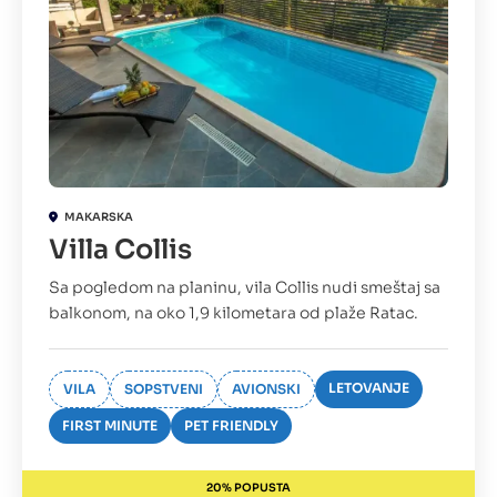
MAKARSKA
Villa Collis
Sa pogledom na planinu, vila Collis nudi smeštaj sa
balkonom, na oko 1,9 kilometara od plaže Ratac.
LETOVANJE
VILA
SOPSTVENI
AVIONSKI
FIRST MINUTE
PET FRIENDLY
20% POPUSTA