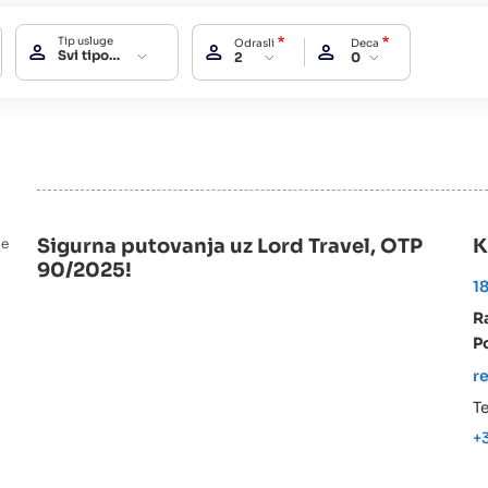
Tip usluge
Odrasli
Deca
Svi tipovi usluga
2
0
Sigurna putovanja uz Lord Travel, OTP
K
ne
90/2025!
1
R
Po
r
Te
+3