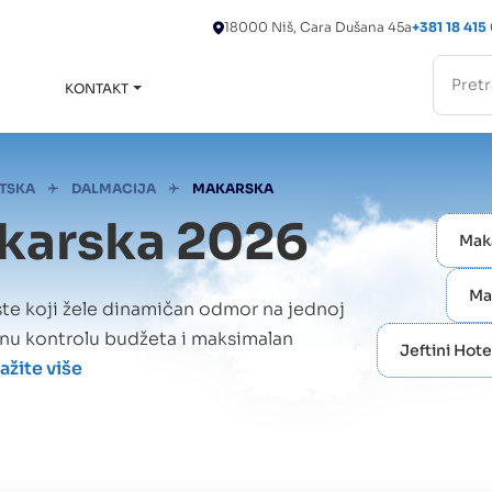
18000 Niš, Cara Dušana 45a
+381 18 415
KONTAKT
Toggle
submenu
TSKA
DALMACIJA
MAKARSKA
akarska 2026
Mak
Ma
ste koji žele dinamičan odmor na jednoj
punu kontrolu budžeta i maksimalan
Jeftini Hot
ažite više