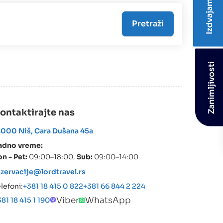
Izdvajamo
Zanimljivosti
ontaktirajte nas
8000 Niš, Cara Dušana 45a
adno vreme:
n - Pet:
09:00–18:00,
Sub:
09:00–14:00
ezervacije@lordtravel.rs
lefoni:
+381 18 415 0 822
+381 66 844 2 224
Viber
WhatsApp
81 18 415 1 190