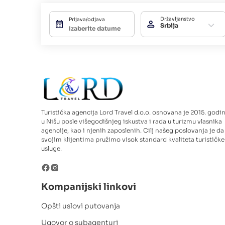
Državljanstvo
Prijava/odjava
Srbija
Turistička agencija Lord Travel d.o.o. osnovana je 2015. godi
u Nišu posle višegodišnjeg iskustva i rada u turizmu vlasnika
agencije, kao i njenih zaposlenih. Cilj našeg poslovanja je da
svojim klijentima pružimo visok standard kvaliteta turističke
usluge.
Kompanijski linkovi
Opšti uslovi putovanja
Ugovor o subagenturi