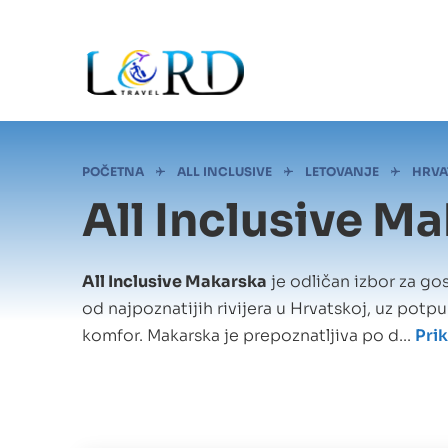
Skip
to
main
content
Mrvice
POČETNA
ALL INCLUSIVE
LETOVANJE
HRVA
All Inclusive M
All Inclusive Makarska
je odličan izbor za go
od najpoznatijih rivijera u Hrvatskoj, uz pot
komfor. Makarska je prepoznatljiva po d...
Prik