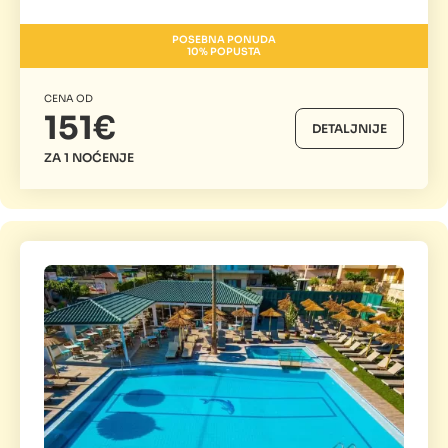
POSEBNA PONUDA
10% POPUSTA
CENA OD
151€
DETALJNIJE
ZA 1 NOĆENJE