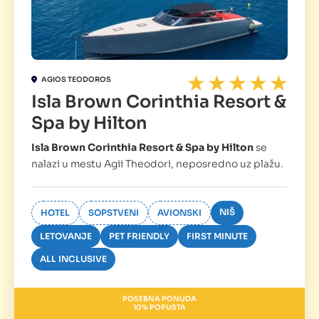
AGIOS TEODOROS
Isla Brown Corinthia Resort &
Spa by Hilton
Isla Brown Corinthia Resort & Spa by Hilton
se
nalazi u mestu Agii Theodori, neposredno uz plažu.
NIŠ
HOTEL
SOPSTVENI
AVIONSKI
LETOVANJE
PET FRIENDLY
FIRST MINUTE
ALL INCLUSIVE
POSEBNA PONUDA
10% POPUSTA