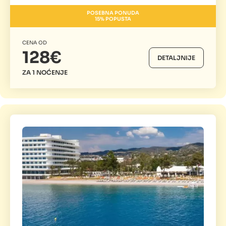
POSEBNA PONUDA
15% POPUSTA
CENA OD
128€
DETALJNIJE
ZA 1 NOĆENJE