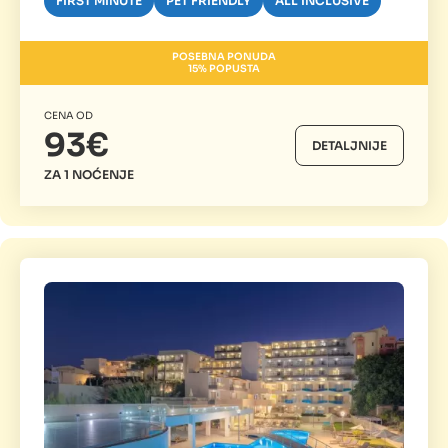
FIRST MINUTE
PET FRIENDLY
ALL INCLUSIVE
POSEBNA PONUDA
15% POPUSTA
CENA OD
93€
DETALJNIJE
ZA 1 NOĆENJE