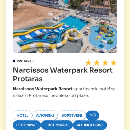
PROTARAS
Narcissos Waterpark Resort
Protaras
Narcissos Waterpark Resort
apartmanski hotel se
nalazi u Protarasu, nedaleko od plaže.
NIŠ
HOTEL
AVIONSKI
SOPSTVENI
LETOVANJE
FIRST MINUTE
ALL INCLUSIVE