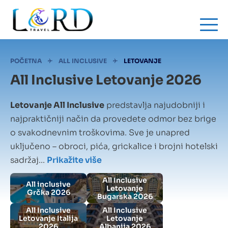
Skip
to
main
content
Mrvice
POČETNA
ALL INCLUSIVE
LETOVANJE
All Inclusive Letovanje 2026
Letovanje All Inclusive
predstavlja najudobniji i
najpraktičniji način da provedete odmor bez brige
o svakodnevnim troškovima. Sve je unapred
uključeno – obroci, pića, grickalice i brojni hotelski
sadržaj...
Prikažite više
All Inclusive
All inclusive
Letovanje
Grčka 2026
Bugarska 2026
All Inclusive
All Inclusive
Letovanje Italija
Letovanje
2026
Albanija 2026