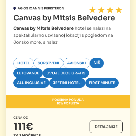
AGIOS IOANNIS PERISTERON
Canvas by Mitsis Belvedere
Canvas by Mitsis Belvedere
hotel se nalazi na
spektakularno uzvišenoj lokaciji s pogledom na
Jonsko more, a nalazi
NIŠ
HOTEL
SOPSTVENI
AVIONSKI
LETOVANJE
DVOJE DECE GRATIS
ALL INCLUSIVE
JEFTINI HOTELI
FIRST MINUTE
POSEBNA PONUDA
10% POPUSTA
CENA OD
111€
DETALJNIJE
ZA 1 NOĆENJE