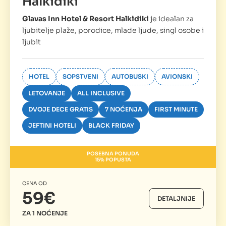
Halkidiki
Glavas Inn Hotel & Resort Halkidiki
je idealan za
ljubitelje plaže, porodice, mlade ljude, singl osobe i
ljubit
HOTEL
SOPSTVENI
AUTOBUSKI
AVIONSKI
LETOVANJE
ALL INCLUSIVE
DVOJE DECE GRATIS
7 NOĆENJA
FIRST MINUTE
JEFTINI HOTELI
BLACK FRIDAY
POSEBNA PONUDA
15% POPUSTA
CENA OD
59€
DETALJNIJE
ZA 1 NOĆENJE