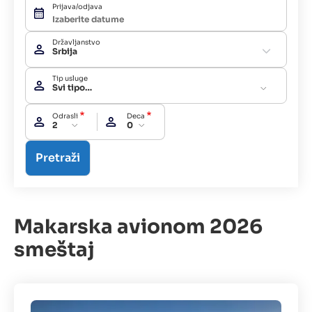
Prijava/odjava
Državljanstvo
Srbija
Tip usluge
Svi tipovi usluga
Odrasli
Deca
2
0
Makarska avionom 2026
smeštaj