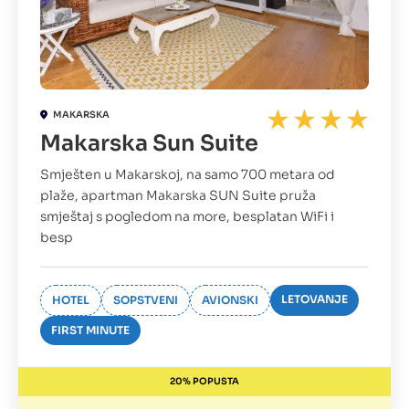
MAKARSKA
Makarska Sun Suite
Smješten u Makarskoj, na samo 700 metara od
plaže, apartman Makarska SUN Suite pruža
smještaj s pogledom na more, besplatan WiFi i
besp
LETOVANJE
HOTEL
SOPSTVENI
AVIONSKI
FIRST MINUTE
20% POPUSTA