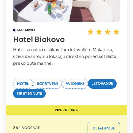
MAKARSKA
Hotel Biokovo
Hotel se nalazi u slikovitom letovalištu Makarska, i
uživa izvanrednu lokaciju direktno pored šetališta,
preko puta marine.
LETOVANJE
HOTEL
SOPSTVENI
AVIONSKI
FIRST MINUTE
20% POPUSTA
ZA 1 NOĆENJE
DETALJNIJE