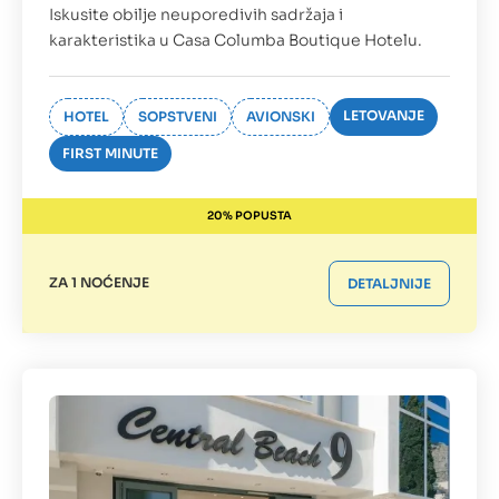
Iskusite obilje neuporedivih sadržaja i
karakteristika u Casa Columba Boutique Hotelu.
LETOVANJE
HOTEL
SOPSTVENI
AVIONSKI
FIRST MINUTE
20% POPUSTA
ZA 1 NOĆENJE
DETALJNIJE