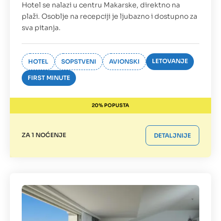
Hotel se nalazi u centru Makarske, direktno na
plaži. Osoblje na recepciji je ljubazno i dostupno za
sva pitanja.
LETOVANJE
HOTEL
SOPSTVENI
AVIONSKI
FIRST MINUTE
20% POPUSTA
ZA 1 NOĆENJE
DETALJNIJE