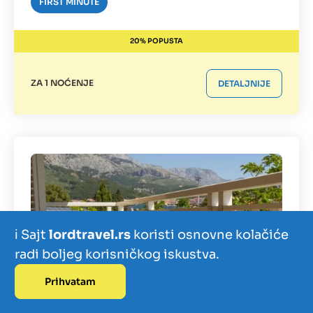
FIRST MINUTE
20% POPUSTA
ZA 1 NOĆENJE
DETALJNIJE
ℹ️ Sajt
lordtravel.rs
koristi osnovne kolačiće
radi boljeg korisničkog iskustva.
Prihvatam
Izdvajamo
Zanimljivosti
Kontakt