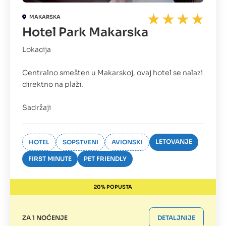
MAKARSKA
Hotel Park Makarska
Lokacija
Centralno smešten u Makarskoj, ovaj hotel se nalazi
direktno na plaži.
Sadržaji
LETOVANJE
HOTEL
SOPSTVENI
AVIONSKI
FIRST MINUTE
PET FRIENDLY
20% POPUSTA
ZA 1 NOĆENJE
DETALJNIJE