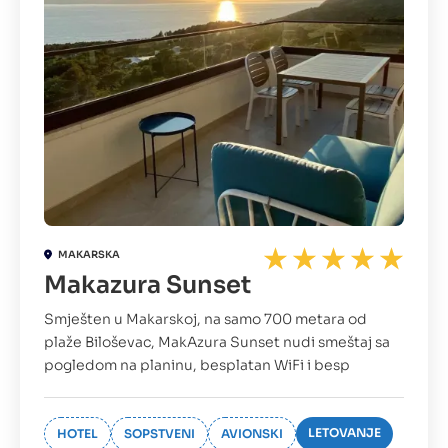
MAKARSKA
Makazura Sunset
Smješten u Makarskoj, na samo 700 metara od
plaže Biloševac, MakAzura Sunset nudi smeštaj sa
pogledom na planinu, besplatan WiFi i besp
LETOVANJE
HOTEL
SOPSTVENI
AVIONSKI