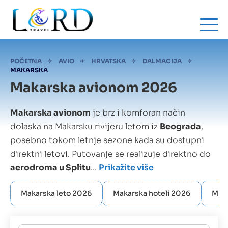
Skip
to
main
content
Mrvice
POČETNA
AVIO
HRVATSKA
DALMACIJA
MAKARSKA
Makarska avionom 2026
Makarska avionom
je brz i komforan način
dolaska na Makarsku rivijeru letom iz
Beograda
,
posebno tokom letnje sezone kada su dostupni
direktni letovi. Putovanje se realizuje direktno do
aerodroma u Splitu
...
Prikažite više
Makarska leto 2026
Makarska hoteli 2026
Maka