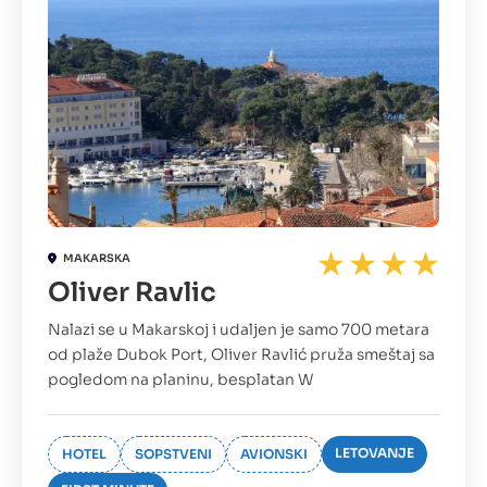
MAKARSKA
Oliver Ravlic
Nalazi se u Makarskoj i udaljen je samo 700 metara
od plaže Dubok Port, Oliver Ravlić pruža smeštaj sa
pogledom na planinu, besplatan W
LETOVANJE
HOTEL
SOPSTVENI
AVIONSKI