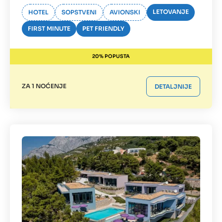
LETOVANJE
HOTEL
SOPSTVENI
AVIONSKI
FIRST MINUTE
PET FRIENDLY
20% POPUSTA
ZA 1 NOĆENJE
DETALJNIJE