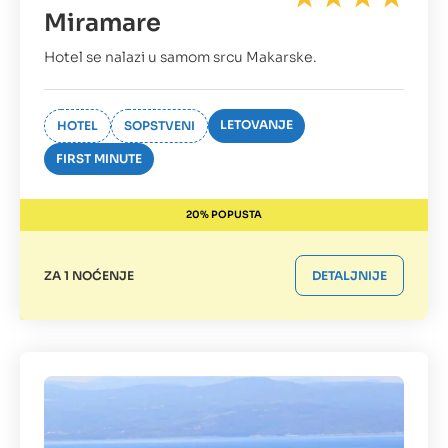
Miramare
Hotel se nalazi u samom srcu Makarske.
LETOVANJE
HOTEL
SOPSTVENI
FIRST MINUTE
20% POPUSTA
ZA 1 NOĆENJE
DETALJNIJE