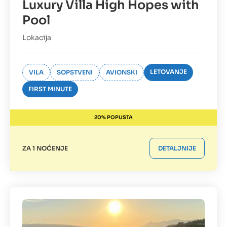
Luxury Villa High Hopes with
Pool
Lokacija
LETOVANJE
VILA
SOPSTVENI
AVIONSKI
FIRST MINUTE
20% POPUSTA
ZA 1 NOĆENJE
DETALJNIJE