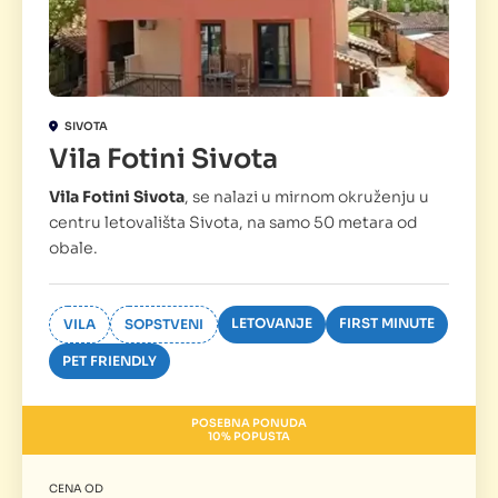
SIVOTA
Vila Fotini Sivota
Vila Fotini Sivota
, se nalazi u mirnom okruženju u
centru letovališta Sivota, na samo 50 metara od
obale.
LETOVANJE
FIRST MINUTE
VILA
SOPSTVENI
PET FRIENDLY
POSEBNA PONUDA
10% POPUSTA
CENA OD