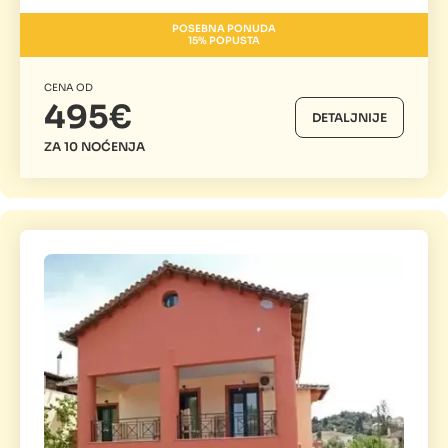
POSEBNA PONUDA
15% POPUSTA
CENA OD
495€
DETALJNIJE
ZA 10 NOĆENJA