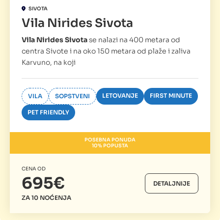
SIVOTA
Vila Nirides Sivota
Vila Nirides Sivota
se nalazi na 400 metara od
centra Sivote i na oko 150 metara od plaže i zaliva
Karvuno, na koji
LETOVANJE
FIRST MINUTE
VILA
SOPSTVENI
PET FRIENDLY
POSEBNA PONUDA
10% POPUSTA
CENA OD
695€
DETALJNIJE
ZA 10 NOĆENJA