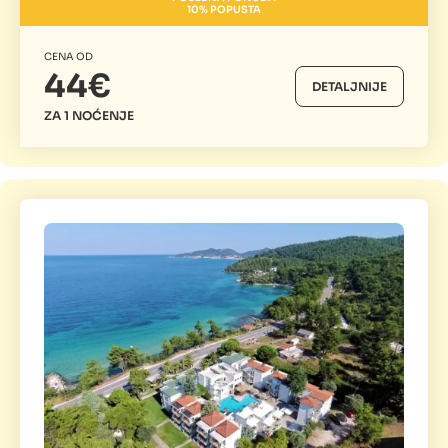
10% POPUSTA
CENA OD
44€
DETALJNIJE
ZA 1 NOĆENJE