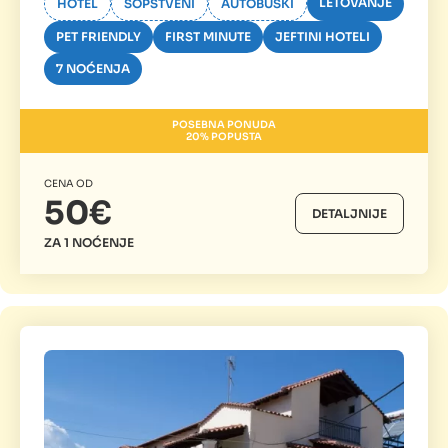
LETOVANJE
HOTEL
SOPSTVENI
AUTOBUSKI
PET FRIENDLY
FIRST MINUTE
JEFTINI HOTELI
7 NOĆENJA
POSEBNA PONUDA
20% POPUSTA
CENA OD
50€
DETALJNIJE
ZA 1 NOĆENJE