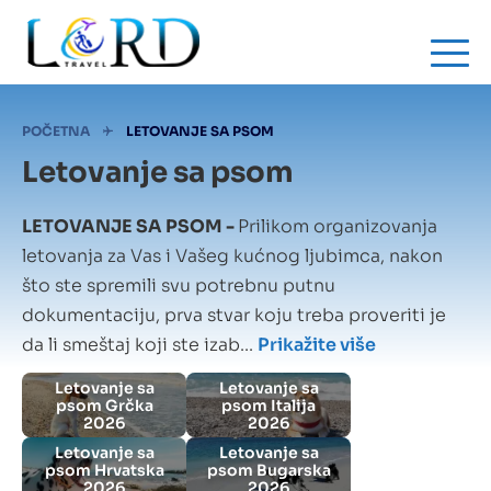
Skip
to
main
content
Mrvice
POČETNA
LETOVANJE SA PSOM
Letovanje sa psom
LETOVANJE SA PSOM -
Prilikom organizovanja
letovanja za Vas i Vašeg kućnog ljubimca, nakon
što ste spremili svu potrebnu putnu
dokumentaciju, prva stvar koju treba proveriti je
da li smeštaj koji ste izab...
Prikažite više
Letovanje sa
Letovanje sa
psom Grčka
psom Italija
2026
2026
Letovanje sa
Letovanje sa
psom Hrvatska
psom Bugarska
2026
2026