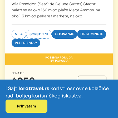
Vila Poseidon (SeaSide Deluxe Suites) Sivota:
nalazi se na oko 150 m od plaže Mega Ammos, na
oko 1,3 km od pekare i marketa, na oko
LETOVANJE
FIRST MINUTE
VILA
SOPSTVENI
PET FRIENDLY
POSEBNA PONUDA
15% POPUSTA
CENA OD
495€
DETALJNIJE
ℹ️ Sajt
lordtravel.rs
koristi osnovne kolačiće
ZA 10 NOĆENJA
radi boljeg korisničkog iskustva.
Prihvatam
Izdvajamo
Zanimljivosti
Kontakt