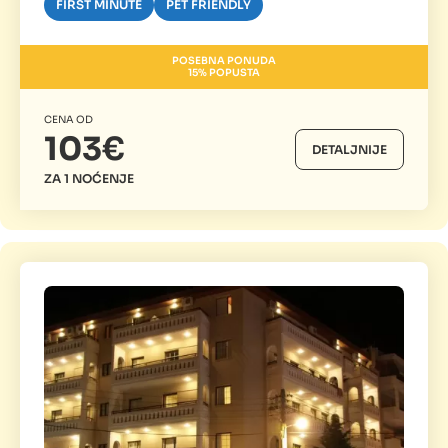
FIRST MINUTE
PET FRIENDLY
POSEBNA PONUDA
15% POPUSTA
CENA OD
103€
DETALJNIJE
ZA 1 NOĆENJE