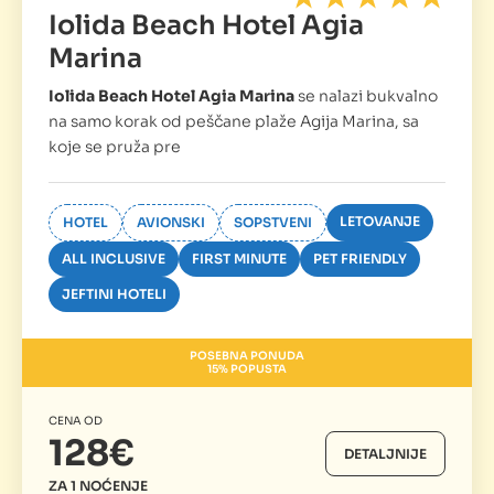
Iolida Beach Hotel Agia
Marina
Iolida Beach Hotel Agia Marina
se nalazi bukvalno
na samo korak od peščane plaže Agija Marina, sa
koje se pruža pre
LETOVANJE
HOTEL
AVIONSKI
SOPSTVENI
ALL INCLUSIVE
FIRST MINUTE
PET FRIENDLY
JEFTINI HOTELI
POSEBNA PONUDA
15% POPUSTA
CENA OD
128€
DETALJNIJE
ZA 1 NOĆENJE