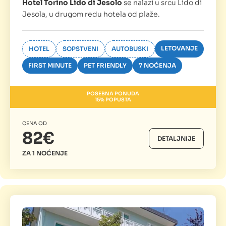
Hotel Torino Lido di Jesolo
se nalazi u srcu Lido di
Jesola, u drugom redu hotela od plaže.
LETOVANJE
HOTEL
SOPSTVENI
AUTOBUSKI
FIRST MINUTE
PET FRIENDLY
7 NOĆENJA
POSEBNA PONUDA
15% POPUSTA
CENA OD
82€
DETALJNIJE
ZA 1 NOĆENJE