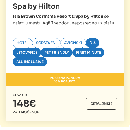
Spa by Hilton
Isla Brown Corinthia Resort & Spa by Hilton
se
nalazi u mestu Agii Theodori, neposredno uz plažu.
NIŠ
HOTEL
SOPSTVENI
AVIONSKI
LETOVANJE
PET FRIENDLY
FIRST MINUTE
ALL INCLUSIVE
POSEBNA PONUDA
10% POPUSTA
CENA OD
148€
DETALJNIJE
ZA 1 NOĆENJE