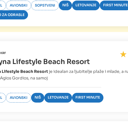
NIŠ
LETOVANJE
FIRST MINUTE
L
AVIONSKI
SOPSTVENI
 ZA ODRASLE
 KRF
yna Lifestyle Beach Resort
 Lifestyle Beach Resort
je idealan za ljubitelje plaže i mlade, a n
Agios Gordios, na samoj
NIŠ
LETOVANJE
FIRST MINUTE
L
AVIONSKI