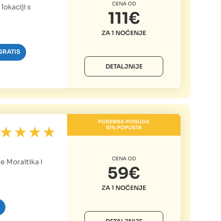
CENA OD
lokaciji s
111€
ZA 1 NOĆENJE
GRATIS
DETALJNIJE
POSEBNA PONUDA
10% POPUSTA
CENA OD
e Moraitika i
59€
ZA 1 NOĆENJE