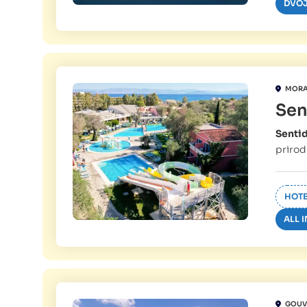
DVOJ
MORA
Sen
Senti
prirod
HOTE
ALL 
GOUV