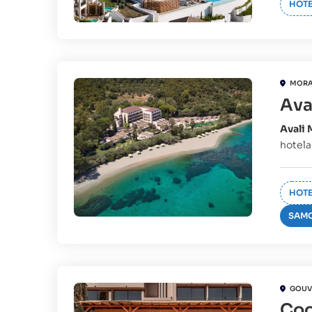
HOTE
MORA
Ava
Avali 
hotela
HOTE
SAMO
GOUV
Coo