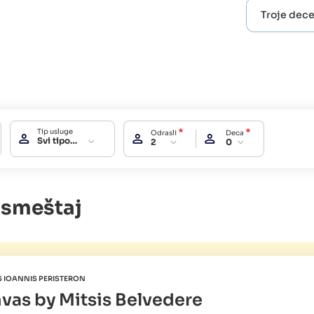
Troje dece
Tip usluge
Odrasli
Deca
Svi tipovi usluga
2
0
 smeštaj
S IOANNIS PERISTERON
vas by Mitsis Belvedere