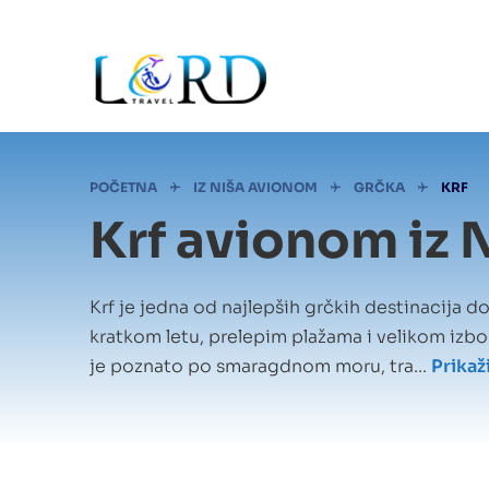
Skip
to
main
content
Mrvice
POČETNA
IZ NIŠA AVIONOM
GRČKA
KRF
Krf avionom iz 
Krf je jedna od najlepših grčkih destinacija 
kratkom letu, prelepim plažama i velikom izbo
je poznato po smaragdnom moru, tra...
Prikaž