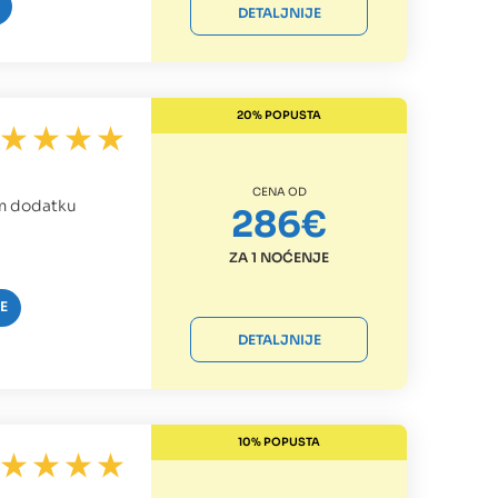
DETALJNIJE
20% POPUSTA
CENA OD
jem dodatku
286€
ZA 1 NOĆENJE
E
DETALJNIJE
10% POPUSTA