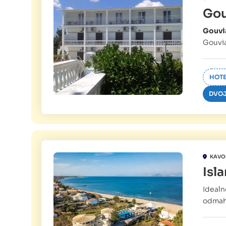
Gou
Gouvia
Gouvia
HOTE
DVOJ
KAVO
Isl
Idealno
odmah