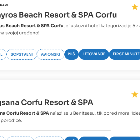
RAVI
yros Beach Resort & SPA Corfu
os Beach Resort & SPA Corfu
je luskuzni hotel kategorizacije 5 z
 na svojoj uređenoj
NIŠ
LETOVANJE
FIRST MINUTE
L
SOPSTVENI
AVIONSKI
sana Corfu Resort & SPA
na Corfu Resort & SPA
nalazi se u Benitsesu, tik pored mora, idea
i porodice.