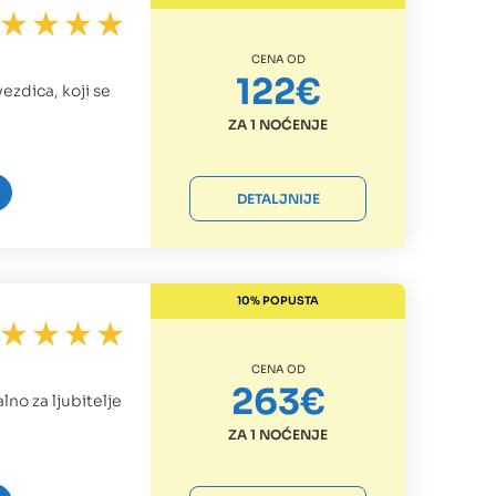
CENA OD
122€
vezdica, koji se
ZA 1 NOĆENJE
DETALJNIJE
10% POPUSTA
CENA OD
263€
lno za ljubitelje
ZA 1 NOĆENJE