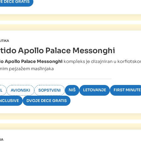
E DECE GRATIS
ITIKA
tido Apollo Palace Messonghi
do Apollo Palace Messonghi
kompleks je dizajniran u korfiotskom
nim pejzažem maslinjaka
NIŠ
LETOVANJE
FIRST MINUTE
L
AVIONSKI
SOPSTVENI
INCLUSIVE
DVOJE DECE GRATIS
IA