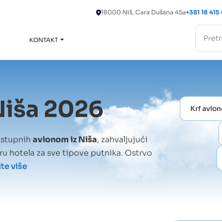
18000 Niš, Cara Dušana 45a
+381 18 415
KONTAKT
Toggle
submenu
Niša 2026
Krf avio
dostupnih
avionom iz Niša
, zahvaljujući
ru hotela za sve tipove putnika. Ostrvo
ite više