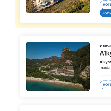
HOTE
SAMO
GRAD
Alk
Alkyna
mesta 
HOTE