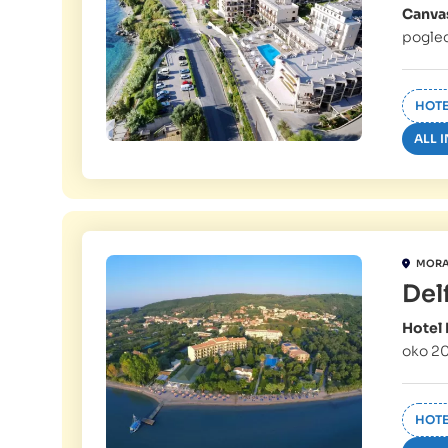
Canva
pogled
HOTE
ALL 
MORA
Del
Hotel 
oko 20
HOTE