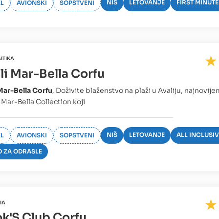
NIŠ
LETOVANJE
FIRST MINUTE
L
AVIONSKI
SOPSTVENI
ITIKA
li Mar-Bella Corfu
Mar-Bella Corfu
, Doživite blaženstvo na plaži u Avaliju, najnovi
 Mar-Bella Collection koji
NIŠ
LETOVANJE
ALL INCLUSIV
L
AVIONSKI
SOPSTVENI
 ZA ODRASLE
IA
k'S Club Corfu