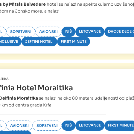
s by Mitsis Belvedere
hotel se nalazi na spektakularno uzvišenoj 
om na Jonsko more, a nalazi
NIŠ
LETOVANJE
DVOJE DECE 
L
SOPSTVENI
AVIONSKI
INCLUSIVE
JEFTINI HOTELI
FIRST MINUTE
ITIKA
finia Hotel Moraitika
Delfinia Moraitika
se nalazi na oko 80 metara udaljenosti od plaž
 km od centra grada Krfa
NIŠ
LETOVANJE
FIRST MINUTE
L
AVIONSKI
SOPSTVENI