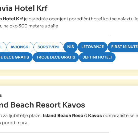
via Hotel Krf
 Hotel Krf
je osrednje ocenjeni porodični hotel koji se nalazi u l
, na oko 300 metara udalje
NIŠ
LETOVANJE
FIRST MINUTE
L
AVIONSKI
SOPSTVENI
E DECE GRATIS
TROJE DECE GRATIS
JEFTINI HOTELI
S
and Beach Resort Kavos
 za ljubitelje plaže,
Island Beach Resort Kavos
odmaralište se n
 pored mora.