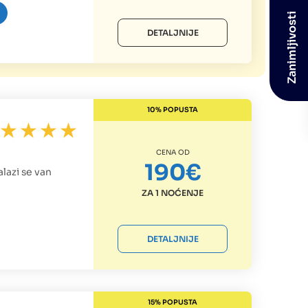
Zanimljivosti
DETALJNIJE
10% POPUSTA
CENA OD
190€
alazi se van
ZA 1 NOĆENJE
DETALJNIJE
15% POPUSTA