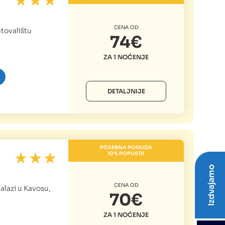
CENA OD
etovalištu
74€
ZA 1 NOĆENJE
DETALJNIJE
POSEBNA PONUDA
10% POPUSTA
Izdvajamo
CENA OD
alazi u Kavosu,
70€
ZA 1 NOĆENJE