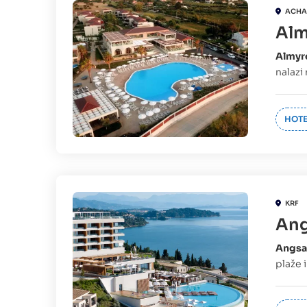
ACHA
Alm
Almyr
nalazi
HOTE
KRF
Ang
Angsa
plaže 