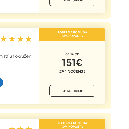
DETALJNIJE
POSEBNA PONUDA
10% POPUSTA
CENA OD
 stilu i okružen
151€
ZA 1 NOĆENJE
DETALJNIJE
POSEBNA PONUDA
10% POPUSTA