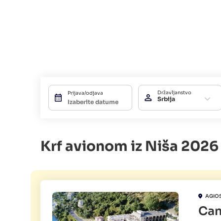
Državljanstvo
Prijava/odjava
Srbija
Krf avionom iz Niša 2026
AGIO
Can