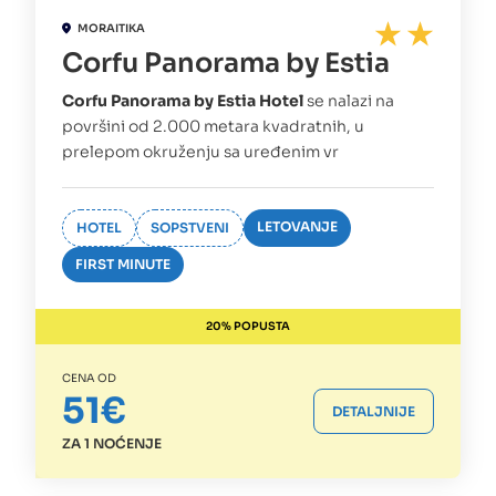
MORAITIKA
Corfu Panorama by Estia
Corfu Panorama by Estia Hotel
se nalazi na
površini od 2.000 metara kvadratnih, u
prelepom okruženju sa uređenim vr
LETOVANJE
HOTEL
SOPSTVENI
FIRST MINUTE
20% POPUSTA
CENA OD
51€
DETALJNIJE
ZA 1 NOĆENJE