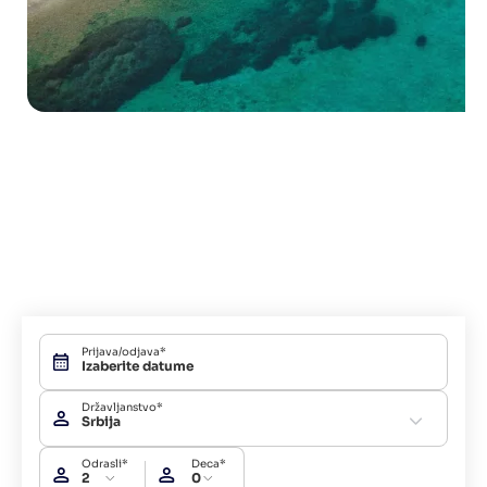
Prijava/odjava*
Državljanstvo*
Srbija
Odrasli*
Deca*
2
0