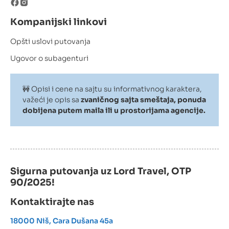
Kompanijski linkovi
Opšti uslovi putovanja
Ugovor o subagenturi
🚧 Opisi i cene na sajtu su informativnog karaktera,
važeći je opis sa
zvaničnog sajta smeštaja, ponuda
dobijena putem maila ili u prostorijama agencije.
Sigurna putovanja uz Lord Travel, OTP
90/2025!
Kontaktirajte nas
18000 Niš, Cara Dušana 45a