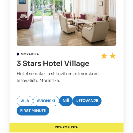
MORAITIKA
3 Stars Hotel Village
Hotel se nalazi u slikovitom primorskom
letovalištu Moraitika.
NIŠ
LETOVANJE
VILA
AVIONSKI
FIRST MINUTE
20% POPUSTA