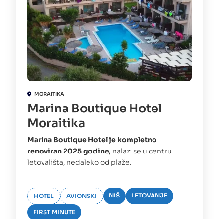
MORAITIKA
Marina Boutique Hotel
Moraitika
Marina Boutique Hotel je kompletno
renoviran 2025 godine,
nalazi se u centru
letovališta, nedaleko od plaže.
NIŠ
LETOVANJE
HOTEL
AVIONSKI
FIRST MINUTE