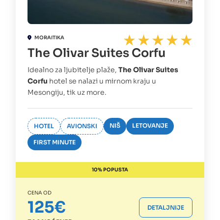
MORAITIKA
The Olivar Suites Corfu
Idealno za ljubitelje plaže,
The Olivar Suites
Corfu
hotel se nalazi u mirnom kraju u
Mesongiju, tik uz more.
NIŠ
LETOVANJE
HOTEL
AVIONSKI
FIRST MINUTE
10% POPUSTA
CENA OD
125€
DETALJNIJE