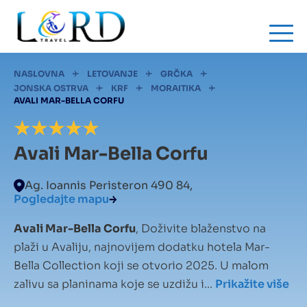
Skip
to
main
content
Mrvice
NASLOVNA
LETOVANJE
GRČKA
JONSKA OSTRVA
KRF
MORAITIKA
AVALI MAR-BELLA CORFU
Avali Mar-Bella Corfu
Ag. Ioannis Peristeron 490 84,
Pogledajte mapu
Avali Mar-Bella Corfu
, Doživite blaženstvo na
plaži u Avaliju, najnovijem dodatku hotela Mar-
Bella Collection koji se otvorio 2025. U malom
zalivu sa planinama koje se uzdižu i...
Prikažite više