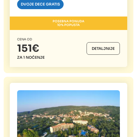
DVOJE DECE GRATIS
POSEBNA PONUDA
10% POPUSTA
CENA OD
151€
DETALJNIJE
ZA 1 NOĆENJE