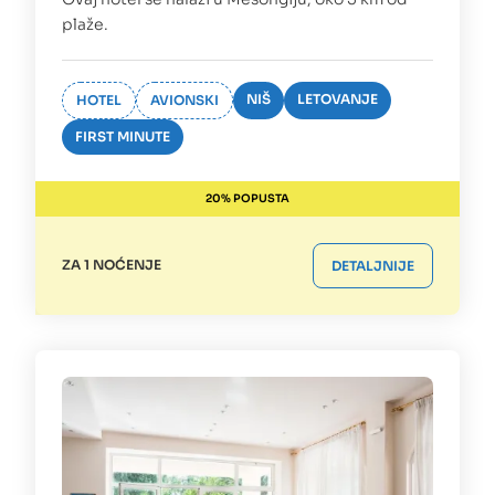
plaže.
NIŠ
LETOVANJE
HOTEL
AVIONSKI
FIRST MINUTE
20% POPUSTA
ZA 1 NOĆENJE
DETALJNIJE