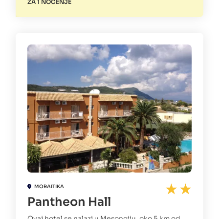
ZA 1 NOĆENJE
MORAITIKA
Pantheon Hall
Ovaj hotel se nalazi u Mesongiju, oko 5 km od