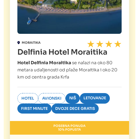
MORAITIKA
Delfinia Hotel Moraitika
Hotel Delfinia Moraitika
se nalazi na oko 80
metara udaljenosti od plaže Moraitika i oko 20
km od centra grada Krfa
NIŠ
LETOVANJE
HOTEL
AVIONSKI
FIRST MINUTE
DVOJE DECE GRATIS
POSEBNA PONUDA
10% POPUSTA