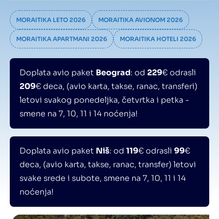
MORAITIKA LETO 2026
MORAITIKA AVIONOM 2026
MORAITIKA APARTMANI 2026
MORAITIKA HOTELI 2026
Doplata avio paket
Beograd
: od
229
€ odrasli
209
€ deca, (avio karta, takse, ranac, transferi)
letovi svakog ponedeljka, četvrtka i petka -
smene na 7, 10, 11 i 14 noćenja!
Doplata avio paket
Niš
: od
119
€ odrasli
99
€
deca, (avio karta, takse, ranac, transfer) letovi
svake srede i subote, smene na 7, 10, 11 i 14
noćenja!