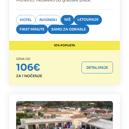
Moraitici, nedaleko od gradske plaže.
NIŠ
LETOVANJE
HOTEL
AVIONSKI
FIRST MINUTE
SAMO ZA ODRASLE
10% POPUSTA
CENA OD
106€
DETALJNIJE
ZA 1 NOĆENJE