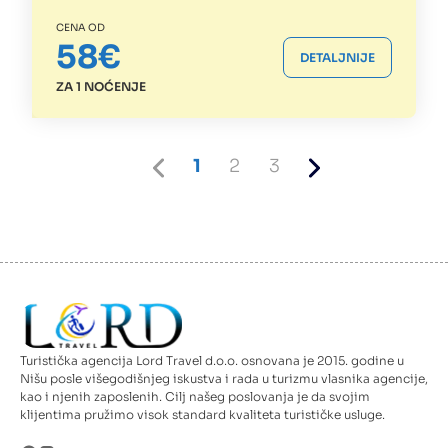
CENA OD
58€
DETALJNIJE
ZA 1 NOĆENJE
Previous
Current
Page
Page
Next
1
2
3
page
page
page
Turistička agencija Lord Travel d.o.o. osnovana je 2015. godine u
Nišu posle višegodišnjeg iskustva i rada u turizmu vlasnika agencije,
kao i njenih zaposlenih. Cilj našeg poslovanja je da svojim
klijentima pružimo visok standard kvaliteta turističke usluge.