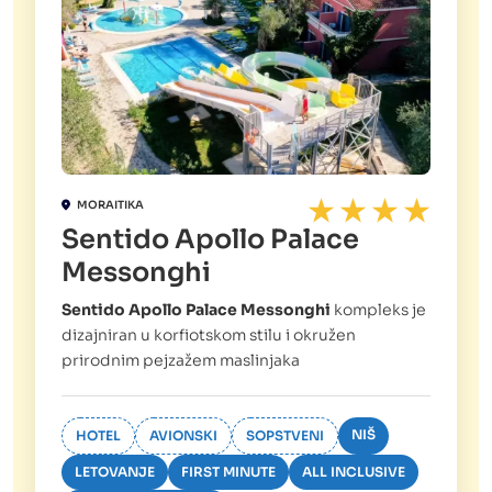
MORAITIKA
Sentido Apollo Palace
Messonghi
Sentido Apollo Palace Messonghi
kompleks je
dizajniran u korfiotskom stilu i okružen
prirodnim pejzažem maslinjaka
NIŠ
HOTEL
AVIONSKI
SOPSTVENI
LETOVANJE
FIRST MINUTE
ALL INCLUSIVE