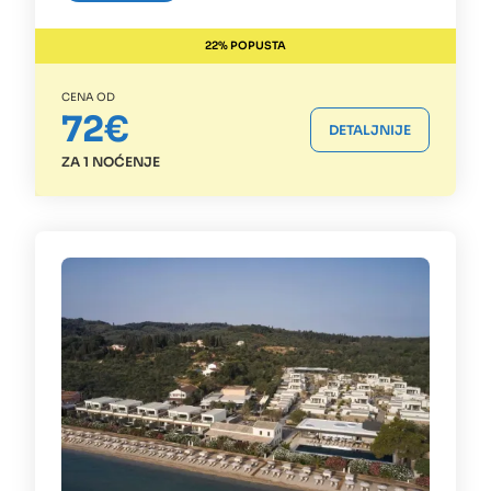
22% POPUSTA
CENA OD
72€
DETALJNIJE
ZA 1 NOĆENJE