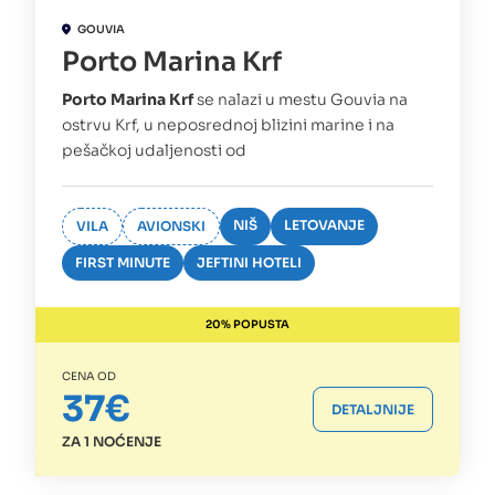
GOUVIA
Porto Marina Krf
Porto Marina Krf
se nalazi u mestu Gouvia na
ostrvu Krf, u neposrednoj blizini marine i na
pešačkoj udaljenosti od
NIŠ
LETOVANJE
VILA
AVIONSKI
FIRST MINUTE
JEFTINI HOTELI
20% POPUSTA
CENA OD
37€
DETALJNIJE
ZA 1 NOĆENJE