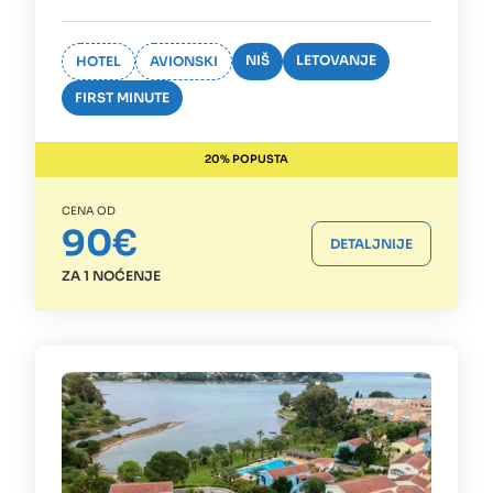
NIŠ
LETOVANJE
HOTEL
AVIONSKI
FIRST MINUTE
20% POPUSTA
CENA OD
90€
DETALJNIJE
ZA 1 NOĆENJE