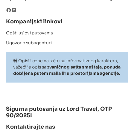
Kompanijski linkovi
Opšti uslovi putovanja
Ugovor o subagenturi
🚧 Opisi i cene na sajtu su informativnog karaktera,
važeći je opis sa
zvaničnog sajta smeštaja, ponuda
dobijena putem maila ili u prostorijama agencije.
Sigurna putovanja uz Lord Travel, OTP
90/2025!
Kontaktirajte nas