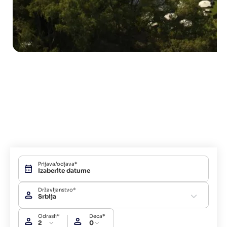
Prijava/odjava*
Državljanstvo*
Srbija
Odrasli*
Deca*
2
0