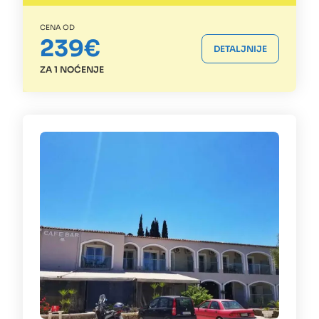
CENA OD
239€
DETALJNIJE
ZA 1 NOĆENJE