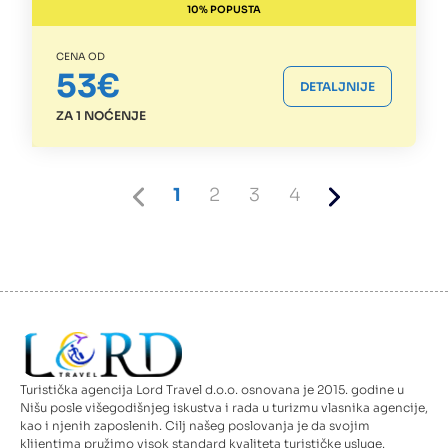
10% POPUSTA
CENA OD
53€
DETALJNIJE
ZA 1 NOĆENJE
Previous
Current
Page
Page
Page
Next
1
2
3
4
page
page
page
Turistička agencija Lord Travel d.o.o. osnovana je 2015. godine u
Nišu posle višegodišnjeg iskustva i rada u turizmu vlasnika agencije,
kao i njenih zaposlenih. Cilj našeg poslovanja je da svojim
klijentima pružimo visok standard kvaliteta turističke usluge.