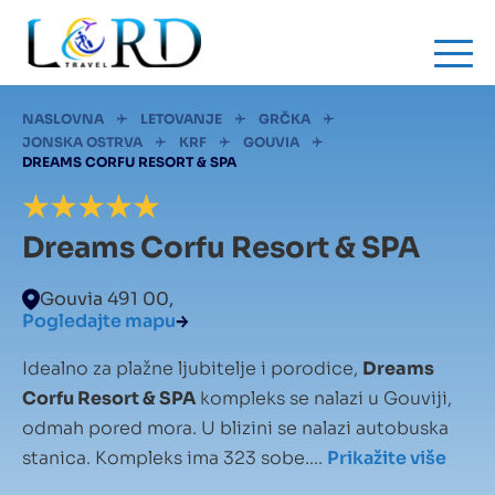
Skip
to
main
content
Mrvice
NASLOVNA
LETOVANJE
GRČKA
JONSKA OSTRVA
KRF
GOUVIA
DREAMS CORFU RESORT & SPA
Dreams Corfu Resort & SPA
Gouvia 491 00,
Pogledajte mapu
Idealno za plažne ljubitelje i porodice,
Dreams
Corfu Resort & SPA
kompleks se nalazi u Gouviji,
odmah pored mora. U blizini se nalazi autobuska
stanica. Kompleks ima 323 sobe....
Prikažite više