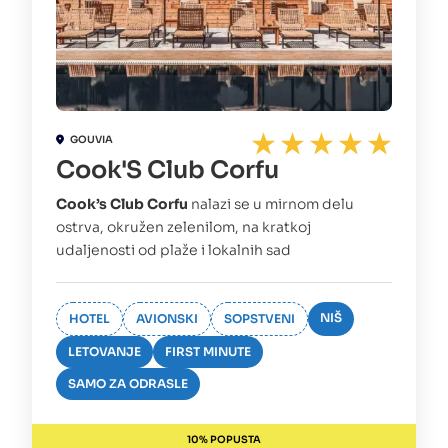
GOUVIA
Cook'S Club Corfu
Cook’s Club Corfu
nalazi se u mirnom delu
ostrva, okružen zelenilom, na kratkoj
udaljenosti od plaže i lokalnih sad
NIŠ
HOTEL
AVIONSKI
SOPSTVENI
LETOVANJE
FIRST MINUTE
SAMO ZA ODRASLE
10% POPUSTA