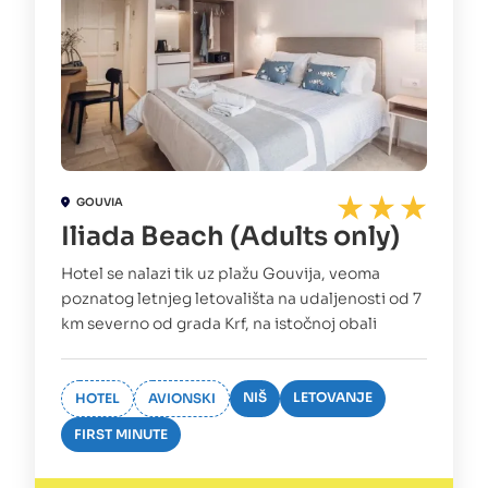
GOUVIA
Iliada Beach (Adults only)
Hotel se nalazi tik uz plažu Gouvija, veoma
poznatog letnjeg letovališta na udaljenosti od 7
km severno od grada Krf, na istočnoj obali
NIŠ
LETOVANJE
HOTEL
AVIONSKI
FIRST MINUTE