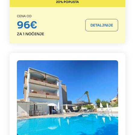
20% POPUSTA
CENA OD
96€
DETALJNIJE
ZA 1 NOĆENJE