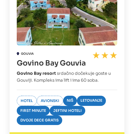
GOUVIA
Govino Bay Gouvia
Govino Bay resort
srdačno dočekuje goste u
Gouviji. Kompleks ima lift i ima 60 soba.
NIŠ
LETOVANJE
HOTEL
AVIONSKI
FIRST MINUTE
JEFTINI HOTELI
DVOJE DECE GRATIS