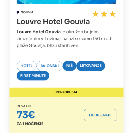
GOUVIA
Louvre Hotel Gouvia
Louvre Hotel Gouvia
je okružen bujnim
zimzelenim vrtovima i nalazi se samo 150 m od
plaže Gouvija, blizu starih ven
NIŠ
LETOVANJE
HOTEL
AVIONSKI
FIRST MINUTE
10% POPUSTA
CENA OD
73€
DETALJNIJE
ZA 1 NOĆENJE