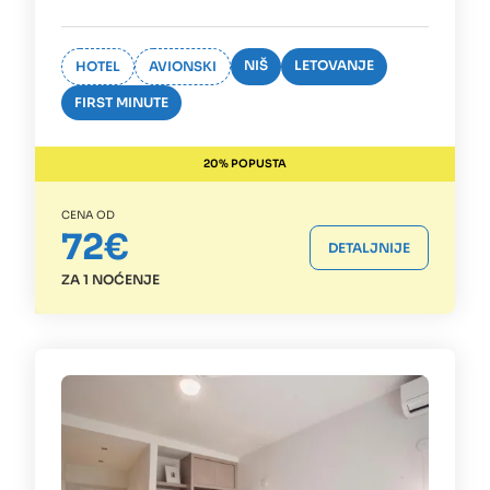
NIŠ
LETOVANJE
HOTEL
AVIONSKI
FIRST MINUTE
20% POPUSTA
CENA OD
72€
DETALJNIJE
ZA 1 NOĆENJE