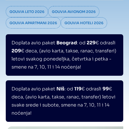
GOUVIA LETO 2026
GOUVIA AVIONOM 2026
GOUVIA APARTMANI 2026
GOUVIA HOTELI 2026
Doplata avio paket
Beograd
: od
229
€ odrasli
209
€ deca, (avio karta, takse, ranac, transferi)
letovi svakog ponedeljka, četvrtka i petka -
smene na 7, 10, 11 i 14 noćenja!
Doplata avio paket
Niš
: od
119
€ odrasli
99
€
deca, (avio karta, takse, ranac, transfer) letovi
svake srede i subote, smene na 7, 10, 11 i 14
noćenja!