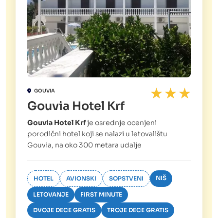
GOUVIA
Gouvia Hotel Krf
Gouvia Hotel Krf
je osrednje ocenjeni
porodični hotel koji se nalazi u letovalištu
Gouvia, na oko 300 metara udalje
NIŠ
HOTEL
AVIONSKI
SOPSTVENI
LETOVANJE
FIRST MINUTE
DVOJE DECE GRATIS
TROJE DECE GRATIS