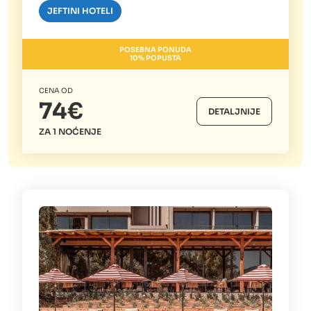
JEFTINI HOTELI
POSEBNA PONUDA
10% POPUSTA
CENA OD
74€
DETALJNIJE
ZA 1 NOĆENJE