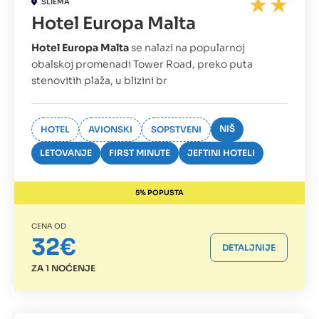
SLIEMA
Hotel Europa Malta
Hotel Europa Malta
se nalazi na popularnoj
obalskoj promenadi Tower Road, preko puta
stenovitih plaža, u blizini br
NIŠ
HOTEL
AVIONSKI
SOPSTVENI
LETOVANJE
FIRST MINUTE
JEFTINI HOTELI
5% POPUSTA
CENA OD
32€
DETALJNIJE
ZA 1 NOĆENJE