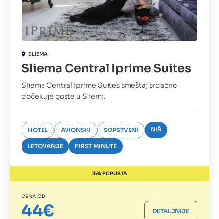
SLIEMA
Sliema Central Iprime Suites
Sliema Central Iprime Suites smeštaj srdačno
dočekuje goste u Sliemi.
NIŠ
HOTEL
AVIONSKI
SOPSTVENI
LETOVANJE
FIRST MINUTE
15% POPUSTA
CENA OD
44€
DETALJNIJE