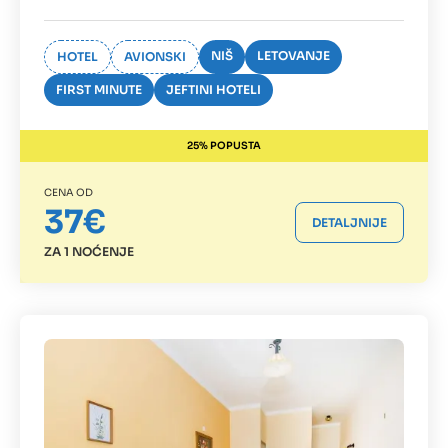
NIŠ
LETOVANJE
HOTEL
AVIONSKI
FIRST MINUTE
JEFTINI HOTELI
25% POPUSTA
CENA OD
37€
DETALJNIJE
ZA 1 NOĆENJE