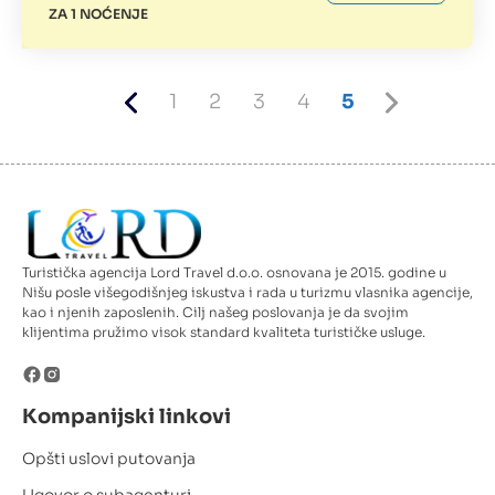
ZA 1 NOĆENJE
Previous
Page
Page
Page
Page
Current
Next
1
2
3
4
5
page
page
page
Turistička agencija Lord Travel d.o.o. osnovana je 2015. godine u
Nišu posle višegodišnjeg iskustva i rada u turizmu vlasnika agencije,
kao i njenih zaposlenih. Cilj našeg poslovanja je da svojim
klijentima pružimo visok standard kvaliteta turističke usluge.
Kompanijski linkovi
Opšti uslovi putovanja