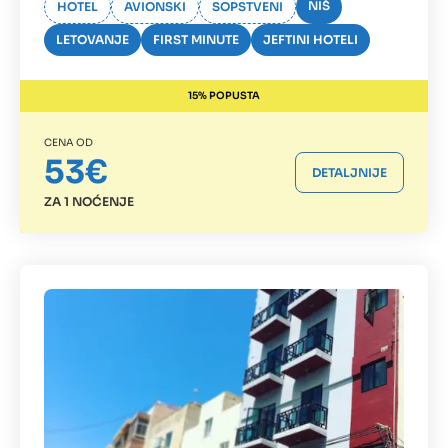
NIŠ
HOTEL
AVIONSKI
SOPSTVENI
LETOVANJE
FIRST MINUTE
JEFTINI HOTELI
15% POPUSTA
CENA OD
53€
DETALJNIJE
ZA 1 NOĆENJE