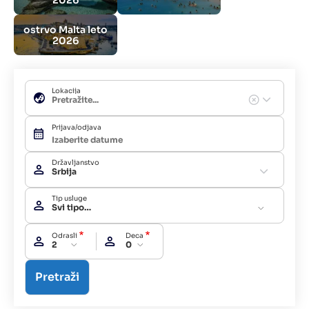
ostrvo Malta leto
2026
Lokacija
Prijava/odjava
Državljanstvo
Srbija
Tip usluge
Svi tipovi usluga
Odrasli
Deca
2
0