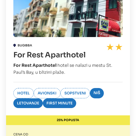
BUGIBBA
For Rest Aparthotel
For Rest Aparthotel
hotel se nalazi u mestu St.
Paul’s Bay, u blizini plaže.
NIŠ
HOTEL
AVIONSKI
SOPSTVENI
LETOVANJE
FIRST MINUTE
25% POPUSTA
CENA OD