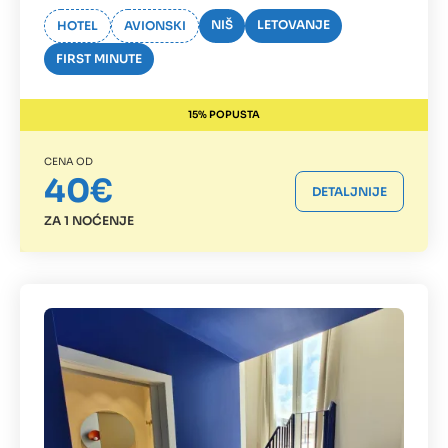
NIŠ
LETOVANJE
HOTEL
AVIONSKI
FIRST MINUTE
15% POPUSTA
CENA OD
40€
DETALJNIJE
ZA 1 NOĆENJE