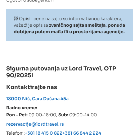
Ugovor o subagenturi
🚧 Opisi i cene na sajtu su informativnog karaktera,
važeći je opis sa
zvaničnog sajta smeštaja, ponuda
dobijena putem maila ili u prostorijama agencije.
Sigurna putovanja uz Lord Travel, OTP
90/2025!
Kontaktirajte nas
18000 Niš, Cara Dušana 45a
Radno vreme:
Pon - Pet:
09:00–18:00,
Sub:
09:00–14:00
rezervacije@lordtravel.rs
Telefoni:
+381 18 415 0 822
+381 66 844 2 224