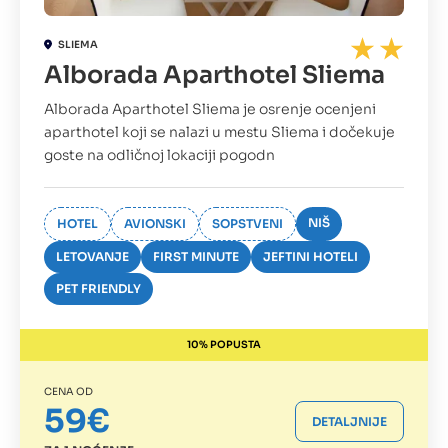
SLIEMA
Alborada Aparthotel Sliema
Alborada Aparthotel Sliema je osrenje ocenjeni
aparthotel koji se nalazi u mestu Sliema i dočekuje
goste na odličnoj lokaciji pogodn
NIŠ
HOTEL
AVIONSKI
SOPSTVENI
LETOVANJE
FIRST MINUTE
JEFTINI HOTELI
PET FRIENDLY
10% POPUSTA
CENA OD
59€
DETALJNIJE