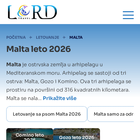
Skip
to
main
content
Mrvice
POČETNA
LETOVANJE
MALTA
Malta leto 2026
Malta
je ostrvska zemlja u arhipelagu u
Mediteranskom moru. Arhipelag se sastoji od tri
ostrva: Malta, Gozo i Komino. Ova tri arhipelaga se
prostiru na površini od 316 kvadratnih kilometara.
Malta se nala...
Prikažite više
Letovanje sa psom Malta 2026
Malta samo za odras
Comino leto
Gozo leto 2026
2026