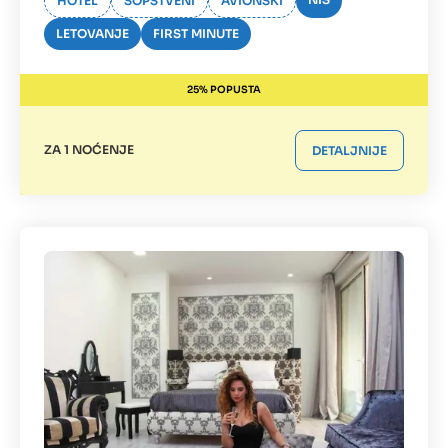
HOTEL
SOPSTVENI
AVIONSKI
LETOVANJE
FIRST MINUTE
25% POPUSTA
ZA 1 NOĆENJE
DETALJNIJE