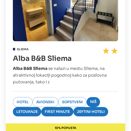
SLIEMA
Alba B&B Sliema
Alba B&B Sliema
se nalazi u mestu Sliema, na
atraktivnoj lokaciji pogodnoj kako za poslovna
putovanja, tako i z
NIŠ
HOTEL
AVIONSKI
SOPSTVENI
LETOVANJE
FIRST MINUTE
JEFTINI HOTELI
10% POPUSTA