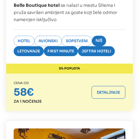
Belle Boutique hotel
se nalazi u mestu Sliema i
pruža savršen ambijent za goste koji žele odmor
namenjen isključivo
NIŠ
HOTEL
AVIONSKI
SOPSTVENI
LETOVANJE
FIRST MINUTE
JEFTINI HOTELI
5% POPUSTA
CENA OD
58€
DETALJNIJE
ZA 1 NOĆENJE