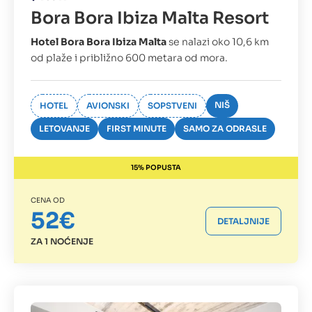
Bora Bora Ibiza Malta Resort
Hotel Bora Bora Ibiza Malta
se nalazi oko 10,6 km
od plaže i približno 600 metara od mora.
NIŠ
HOTEL
AVIONSKI
SOPSTVENI
LETOVANJE
FIRST MINUTE
SAMO ZA ODRASLE
15% POPUSTA
CENA OD
52€
DETALJNIJE
ZA 1 NOĆENJE