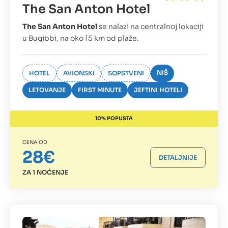
The San Anton Hotel
The San Anton Hotel
se nalazi na centralnoj lokaciji
u Bugibbi, na oko 15 km od plaže.
NIŠ
HOTEL
AVIONSKI
SOPSTVENI
LETOVANJE
FIRST MINUTE
JEFTINI HOTELI
10% POPUSTA
CENA OD
28€
DETALJNIJE
ZA 1 NOĆENJE