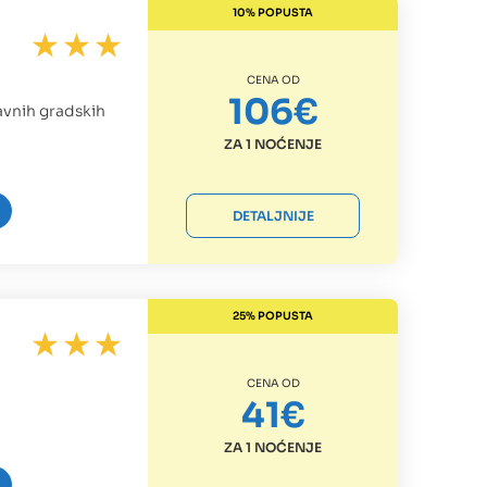
10% POPUSTA
CENA OD
106€
glavnih gradskih
ZA 1 NOĆENJE
DETALJNIJE
25% POPUSTA
CENA OD
41€
ZA 1 NOĆENJE