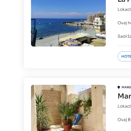
Lokaci
Ovaj h
Sadrža
HOTE
MARS
Mar
Lokaci
Ovaj B