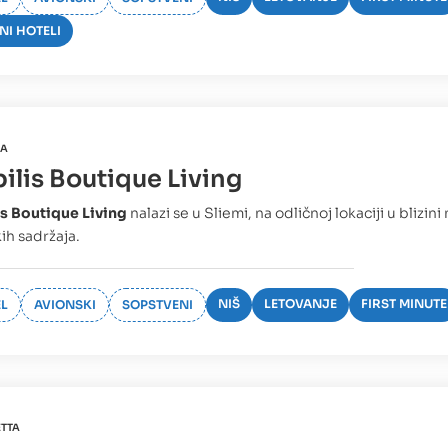
NI HOTELI
MA
ilis Boutique Living
s Boutique Living
nalazi se u Sliemi, na odličnoj lokaciji u blizini
ih sadržaja.
NIŠ
LETOVANJE
FIRST MINUTE
L
AVIONSKI
SOPSTVENI
ETTA