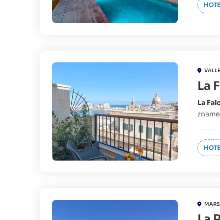
HOTE
VALL
La 
La Fal
znamen
HOTE
MARS
La 