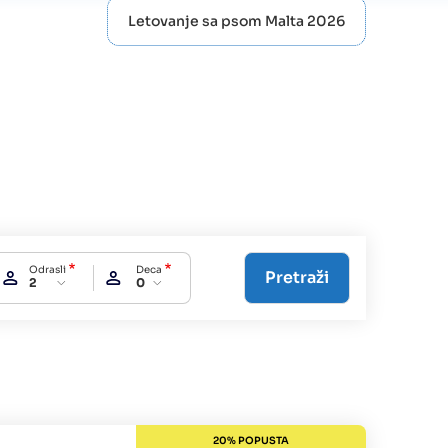
Letovanje sa psom Malta 2026
Odrasli
Deca
2
0
20% POPUSTA