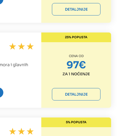
DETALJNIJE
25% POPUSTA
CENA OD
97€
 mora i glavnih
ZA 1 NOĆENJE
DETALJNIJE
5% POPUSTA