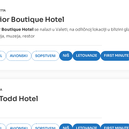
ETTA
ior Boutique Hotel
r Boutique Hotel
se nalazi u Valeti, na odličnoj lokaciji u blizini 
ija, muzeja, restor
NIŠ
LETOVANJE
FIRST MINUTE
L
AVIONSKI
SOPSTVENI
MA
 Todd Hotel
NIŠ
LETOVANJE
FIRST MINUTE
L
AVIONSKI
SOPSTVENI