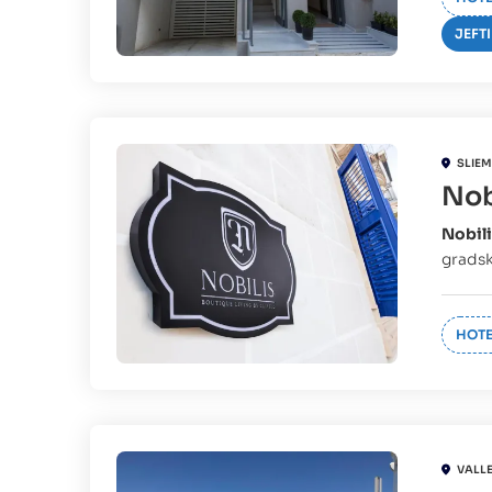
JEFTI
SLIE
Nob
Nobili
gradsk
HOTE
VALL