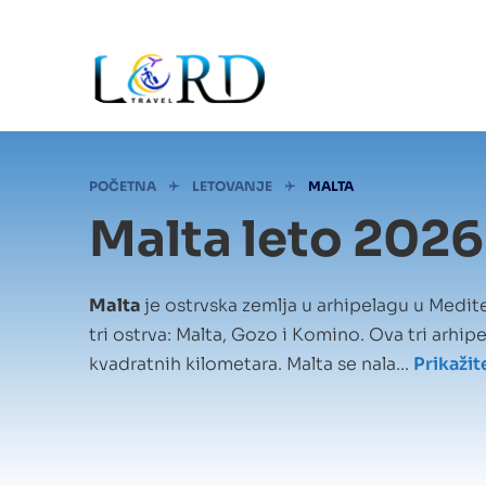
Skip
to
main
content
Mrvice
POČETNA
LETOVANJE
MALTA
Malta leto 2026
Malta
je ostrvska zemlja u arhipelagu u Medi
tri ostrva: Malta, Gozo i Komino. Ova tri arhip
kvadratnih kilometara. Malta se nala...
Prikažit