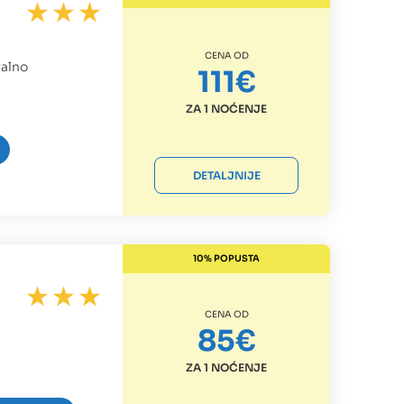
CENA OD
ralno
111€
ZA 1 NOĆENJE
DETALJNIJE
10% POPUSTA
CENA OD
85€
ZA 1 NOĆENJE