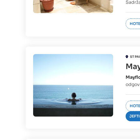
Sadrža
HOTE
ST PA
May
Mayfl
odgovo
HOTE
JEFTI