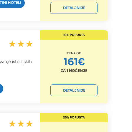
TINI HOTELI
DETALJNIJE
10% POPUSTA
CENA OD
161€
ivanje istorijskih
ZA 1 NOĆENJE
DETALJNIJE
25% POPUSTA