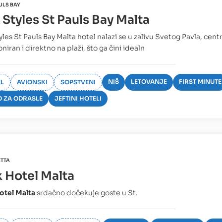
ULS BAY
s Styles St Pauls Bay Malta
tyles St Pauls Bay Malta hotel nalazi se u zalivu Svetog Pavla, cent
niran i direktno na plaži, što ga čini idealn
NIŠ
LETOVANJE
FIRST MINUTE
L
AVIONSKI
SOPSTVENI
 ZA ODRASLE
JEFTINI HOTELI
ETTA
k Hotel Malta
otel Malta
srdačno dočekuje goste u St.