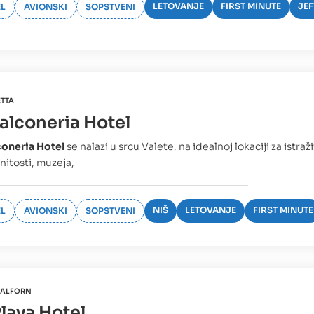
LETOVANJE
FIRST MINUTE
JEF
L
AVIONSKI
SOPSTVENI
ETTA
Falconeria Hotel
coneria Hotel
se nalazi u srcu Valete, na idealnoj lokaciji za istraž
itosti, muzeja,
NIŠ
LETOVANJE
FIRST MINUTE
L
AVIONSKI
SOPSTVENI
ALFORN
Playa Hotel