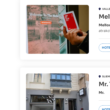
VALL
Mel
Melio
atrakc
HOTE
SLIE
Mr.
Mr.
HOTE