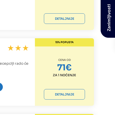
Zanimljivosti
DETALJNIJE
15% POPUSTA
CENA OD
ecepciji rado će
71€
ZA 1 NOĆENJE
DETALJNIJE