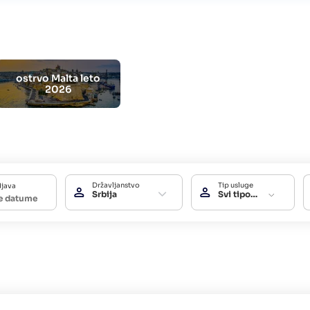
ostrvo Malta leto
2026
Državljanstvo
Tip usluge
djava
Srbija
Svi tipovi usluga