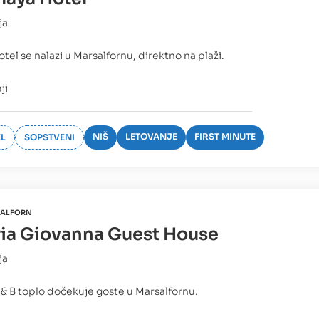
ja
otel se nalazi u Marsalfornu, direktno na plaži.
ji
NIŠ
LETOVANJE
FIRST MINUTE
L
SOPSTVENI
ALFORN
ia Giovanna Guest House
ja
 & B toplo dočekuje goste u Marsalfornu.