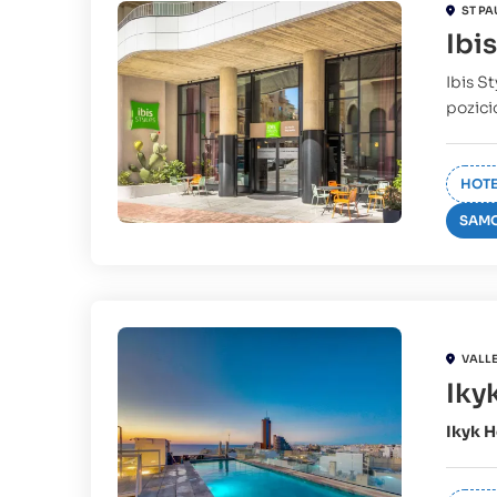
ST PA
Ibi
Ibis S
pozicio
HOTE
SAMO
VALL
Iky
Ikyk H