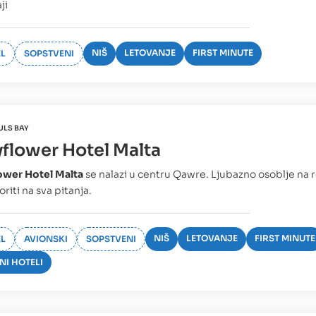
ji
NIŠ
LETOVANJE
FIRST MINUTE
L
SOPSTVENI
ULS BAY
flower Hotel Malta
ower Hotel Malta
se nalazi u centru Qawre. Ljubazno osoblje na r
riti na sva pitanja.
NIŠ
LETOVANJE
FIRST MINUTE
L
AVIONSKI
SOPSTVENI
NI HOTELI