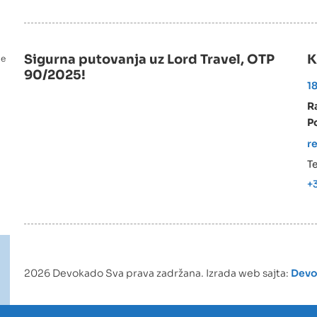
Sigurna putovanja uz Lord Travel, OTP
K
ne
90/2025!
1
R
Po
r
Te
+3
2026 Devokado Sva prava zadržana. Izrada web sajta:
Dev