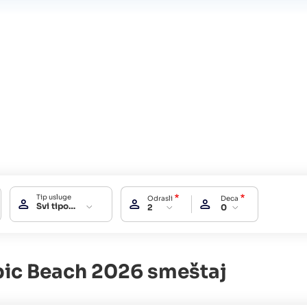
Tip usluge
Odrasli
Deca
Svi tipovi usluga
2
0
ic Beach 2026 smeštaj