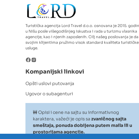
Turistička agencija Lord Travel d.o.o. osnovana je 2015. godi
u Nišu posle višegodišnjeg iskustva i rada u turizmu vlasnika
agencije, kao i njenih zaposlenih. Cilj našeg poslovanja je da
svojim klijentima pružimo visok standard kvaliteta turističke
usluge.
Kompanijski linkovi
Opšti uslovi putovanja
Ugovor o subagenturi
🚧 Opisi i cene na sajtu su informativnog
karaktera, važeći je opis sa
zvaničnog sajta
smeštaja, ponuda dobijena putem maila ili u
prostorijama agencije.