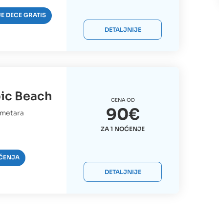
E DECE GRATIS
DETALJNIJE
ic Beach
CENA OD
90€
 metara
ZA 1 NOĆENJE
ĆENJA
DETALJNIJE