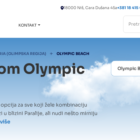
18000 Niš, Cara Dušana 45a
+381 18 415
KONTAKT
Toggle
submenu
RIA (OLIMPSKA REGIJA)
OLYMPIC BEACH
som Olympic
Olympic B
 opcija za sve koji žele kombinaciju
 u blizini Paralije, ali nudi nešto mirniju
 više