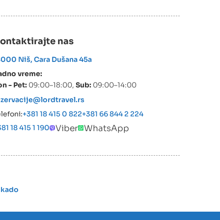
ontaktirajte nas
8000 Niš, Cara Dušana 45a
adno vreme:
n - Pet:
09:00–18:00,
Sub:
09:00–14:00
ezervacije@lordtravel.rs
lefoni:
+381 18 415 0 822
+381 66 844 2 224
Viber
WhatsApp
81 18 415 1 190
okado