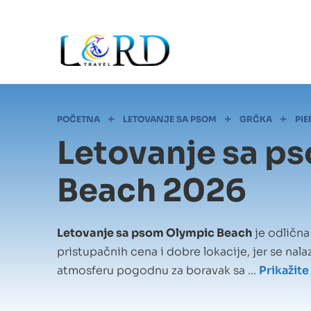
Skip
to
main
content
Mrvice
POČETNA
LETOVANJE SA PSOM
GRČKA
PIE
Letovanje sa p
Beach 2026
Letovanje sa psom Olympic Beach
je odlična
pristupačnih cena i dobre lokacije, jer se nalazi
atmosferu pogodnu za boravak sa ...
Prikažite