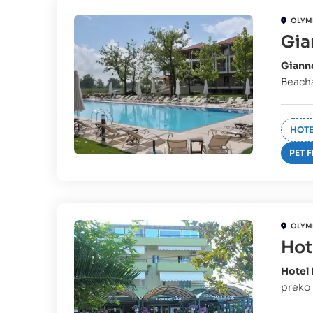
OLYM
Gia
Giann
Beacha 
HOTE
PET 
OLYM
Hot
Hotel
preko 