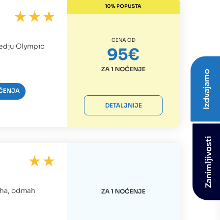
10% POPUSTA
CENA OD
medju Olympic
95€
ZA 1 NOĆENJE
Izdvajamo
ĆENJA
DETALJNIJE
Zanimljivosti
acha, odmah
ZA 1 NOĆENJE