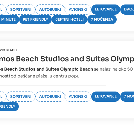
LETOVANJE
DVOJ
L
SOPSTVENI
AUTOBUSKI
AVIONSKI
T MINUTE
PET FRIENDLY
JEFTINI HOTELI
7 NOĆENJA
PIC BEACH
os Beach Studios and Suites Olymp
 Beach Studios and Suites Olympic Beach
se nalazi na oko 50
nosti od peščane plaže, u centru popu
LETOVANJE
7 NO
L
SOPSTVENI
AUTOBUSKI
AVIONSKI
FRIENDLY