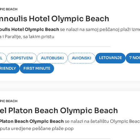
PIC BEACH
nnoulis Hotel Olympic Beach
oulis Hotel Olympic Beach
se nalazi na samoj peščanoj plaži iz
i Paralije, sa lakim pristu
LETOVANJE
7 NO
L
SOPSTVENI
AUTOBUSKI
AVIONSKI
FRIENDLY
FIRST MINUTE
PIC BEACH
el Platon Beach Olympic Beach
 Platon Beach Olympic Beach
se nalazi na šetalištu Olympic Be
puta uredjene peščane plaže pop