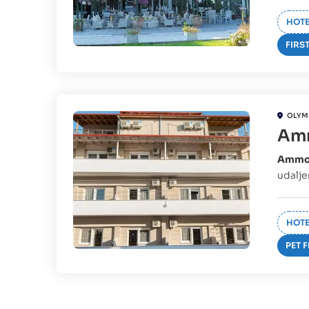
HOTE
FIRS
OLYM
Amm
Ammos
udalje
HOTE
PET 