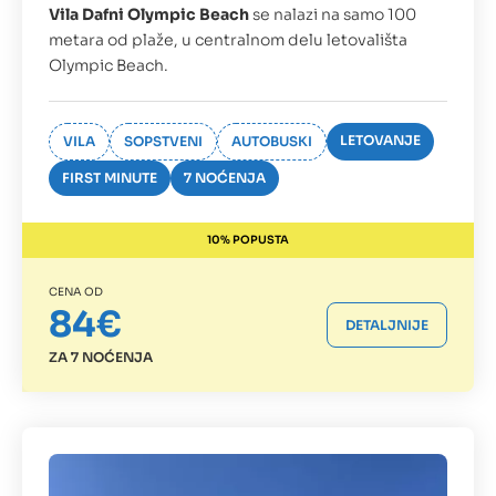
Vila Dafni Olympic Beach
se nalazi na samo 100
metara od plaže, u centralnom delu letovališta
Olympic Beach.
LETOVANJE
VILA
SOPSTVENI
AUTOBUSKI
FIRST MINUTE
7 NOĆENJA
10% POPUSTA
CENA OD
84€
DETALJNIJE
ZA 7 NOĆENJA