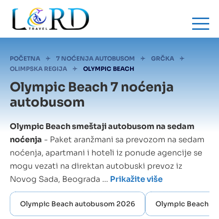
Skip
to
main
content
Mrvice
POČETNA
7 NOĆENJA AUTOBUSOM
GRČKA
OLIMPSKA REGIJA
OLYMPIC BEACH
Olympic Beach 7 noćenja
autobusom
Olympic Beach smeštaji autobusom na sedam
noćenja
- Paket aranžmani sa prevozom na sedam
noćenja, apartmani i hoteli iz ponude agencije se
mogu vezati na direktan autobuski prevoz iz
Novog Sada, Beograda ...
Prikažite više
Olympic Beach autobusom 2026
Olympic Beach a