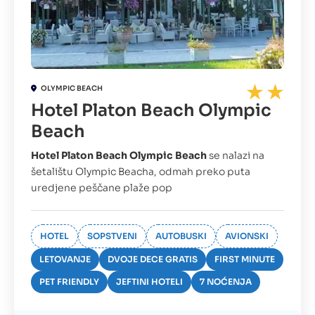
OLYMPIC BEACH
Hotel Platon Beach Olympic
Beach
Hotel Platon Beach Olympic Beach
se nalazi na
šetalištu Olympic Beacha, odmah preko puta
uredjene peščane plaže pop
HOTEL
SOPSTVENI
AUTOBUSKI
AVIONSKI
LETOVANJE
DVOJE DECE GRATIS
FIRST MINUTE
PET FRIENDLY
JEFTINI HOTELI
7 NOĆENJA