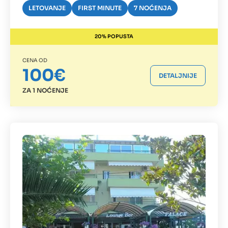
LETOVANJE
FIRST MINUTE
7 NOĆENJA
20% POPUSTA
CENA OD
100€
DETALJNIJE
ZA 1 NOĆENJE