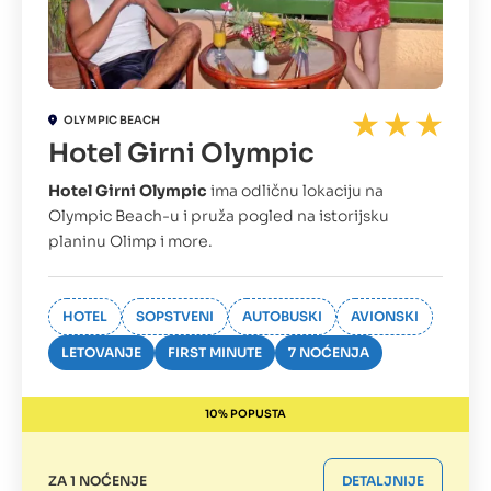
OLYMPIC BEACH
Hotel Girni Olympic
Hotel Girni Olympic
ima odličnu lokaciju na
Olympic Beach-u i pruža pogled na istorijsku
planinu Olimp i more.
HOTEL
SOPSTVENI
AUTOBUSKI
AVIONSKI
LETOVANJE
FIRST MINUTE
7 NOĆENJA
10% POPUSTA
ZA 1 NOĆENJE
DETALJNIJE