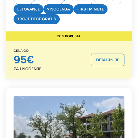
LETOVANJE
7 NOĆENJA
FIRST MINUTE
TROJE DECE GRATIS
20% POPUSTA
CENA OD
95€
DETALJNIJE
ZA 1 NOĆENJE