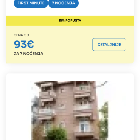
FIRST MINUTE
7 NOĆENJA
15% POPUSTA
CENA OD
93€
DETALJNIJE
ZA 7 NOĆENJA