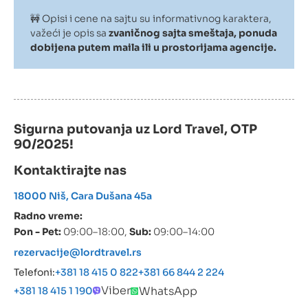
🚧 Opisi i cene na sajtu su informativnog karaktera,
važeći je opis sa
zvaničnog sajta smeštaja, ponuda
dobijena putem maila ili u prostorijama agencije.
Sigurna putovanja uz Lord Travel, OTP
90/2025!
Kontaktirajte nas
18000 Niš, Cara Dušana 45a
Radno vreme:
Pon - Pet:
09:00–18:00,
Sub:
09:00–14:00
rezervacije@lordtravel.rs
Telefoni:
+381 18 415 0 822
+381 66 844 2 224
Viber
WhatsApp
+381 18 415 1 190