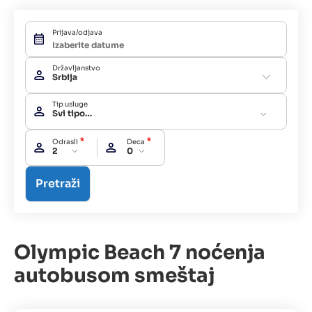
Prijava/odjava
Državljanstvo
Srbija
Tip usluge
Svi tipovi usluga
Odrasli
Deca
2
0
Olympic Beach 7 noćenja
autobusom smeštaj