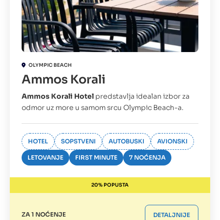
OLYMPIC BEACH
Ammos Korali
Ammos Korali Hotel
predstavlja idealan izbor za
odmor uz more u samom srcu Olympic Beach-a.
HOTEL
SOPSTVENI
AUTOBUSKI
AVIONSKI
LETOVANJE
FIRST MINUTE
7 NOĆENJA
20% POPUSTA
ZA 1 NOĆENJE
DETALJNIJE