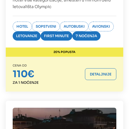
letovališta Olympic
HOTEL
SOPSTVENI
AUTOBUSKI
AVIONSKI
LETOVANJE
FIRST MINUTE
7 NOĆENJA
20% POPUSTA
CENA OD
110€
DETALJNIJE
ZA 1 NOĆENJE