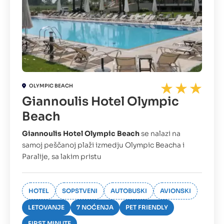
OLYMPIC BEACH
Giannoulis Hotel Olympic
Beach
Giannoulis Hotel Olympic Beach
se nalazi na
samoj peščanoj plaži izmedju Olympic Beacha i
Paralije, sa lakim pristu
HOTEL
SOPSTVENI
AUTOBUSKI
AVIONSKI
LETOVANJE
7 NOĆENJA
PET FRIENDLY
FIRST MINUTE