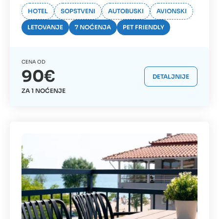
HOTEL
SOPSTVENI
AUTOBUSKI
AVIONSKI
LETOVANJE
7 NOĆENJA
PET FRIENDLY
CENA OD
90€
DETALJNIJE
ZA 1 NOĆENJE