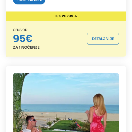
10% POPUSTA
CENA OD
95€
DETALJNIJE
ZA 1 NOĆENJE