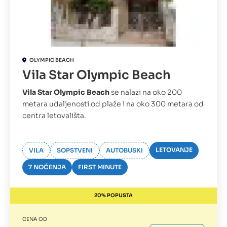
OLYMPIC BEACH
Vila Star Olympic Beach
Vila Star Olympic Beach
se nalazi na oko 200
metara udaljenosti od plaže i na oko 300 metara od
centra letovališta.
LETOVANJE
VILA
SOPSTVENI
AUTOBUSKI
7 NOĆENJA
FIRST MINUTE
20% POPUSTA
CENA OD