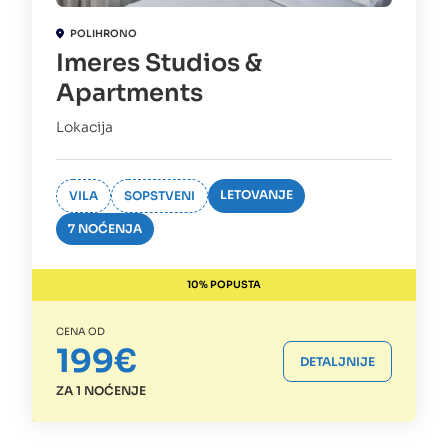
POLIHRONO
Imeres Studios &
Apartments
Lokacija
LETOVANJE
VILA
SOPSTVENI
7 NOĆENJA
10% POPUSTA
CENA OD
199€
DETALJNIJE
ZA 1 NOĆENJE