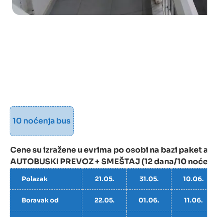
10 noćenja bus
Cene su izražene u evrima po osobi na bazi paket
AUTOBUSKI PREVOZ + SMEŠTAJ (12 dana/10 noćenj
Polazak
21.05.
31.05.
10.06.
Boravak od
22.05.
01.06.
11.06.