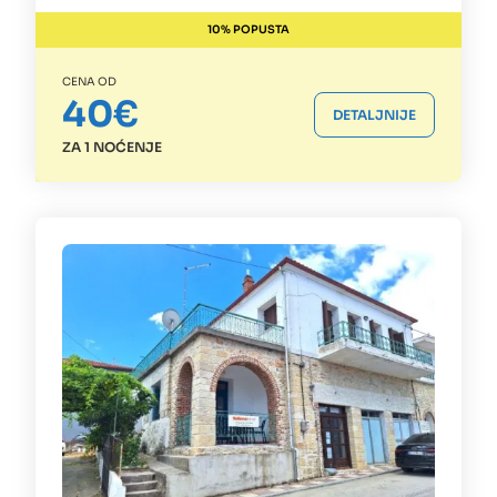
10% POPUSTA
CENA OD
40€
DETALJNIJE
ZA 1 NOĆENJE