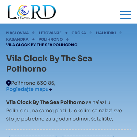
Skip
to
main
content
Mrvice
NASLOVNA
LETOVANJE
GRČKA
HALKIDIKI
KASANDRA
POLIHRONO
VILA CLOCK BY THE SEA POLIHORNO
Vila Clock By The Sea
Polihorno
Polihrono 630 85,
Pogledajte mapu
Vila Clock By The Sea Polihorno
se
nalazi u
Polihronu, na samoj plaži. U okolini se nalazi sve
što je potrebno za ugodan odmor, šetalište,
prodavnice, marketi i restorani.