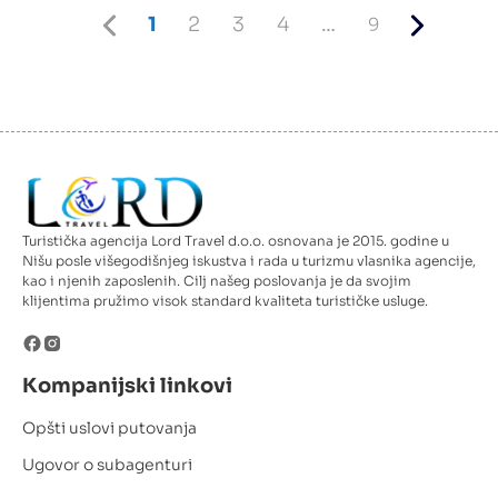
Previous
Current
Page
Page
Page
9
Next
1
2
3
4
…
9
page
page
page
Turistička agencija Lord Travel d.o.o. osnovana je 2015. godine u
Nišu posle višegodišnjeg iskustva i rada u turizmu vlasnika agencije,
kao i njenih zaposlenih. Cilj našeg poslovanja je da svojim
klijentima pružimo visok standard kvaliteta turističke usluge.
Kompanijski linkovi
Opšti uslovi putovanja
Ugovor o subagenturi