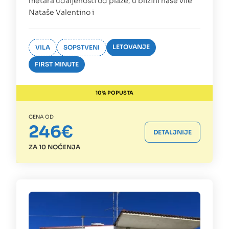
metara udaljenosti od plaže, u blizini naše vile
Nataše Valentino i
LETOVANJE
VILA
SOPSTVENI
FIRST MINUTE
10% POPUSTA
CENA OD
246€
DETALJNIJE
ZA 10 NOĆENJA