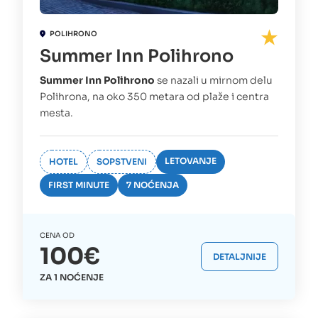
POLIHRONO
Summer Inn Polihrono
Summer Inn Polihrono
se nazali u mirnom delu
Polihrona, na oko 350 metara od plaže i centra
mesta.
LETOVANJE
HOTEL
SOPSTVENI
FIRST MINUTE
7 NOĆENJA
CENA OD
100€
DETALJNIJE
ZA 1 NOĆENJE