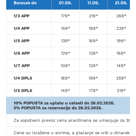
Boravak do
01.06.
11.06.
21.06.
1/3 APP
179*
219*
269*
1/4 APP
159*
189*
239*
1/5 APP
139*
169*
199*
1/6 APP
129*
139*
169*
1/7 APP
109*
129*
149*
1/4 DPLX
169*
199*
259*
1/5 DPLX
149*
179*
219*
10% POPUSTA za uplatu u celosti do 28.02.2026.
5% POPUSTA za rezervacije do 28.02.2026.
Za sopstveni prevoz cena aranžmana se umanjuje za 30€
Cene su izražene u evrima, a plaćanje se vrši u dinarsko