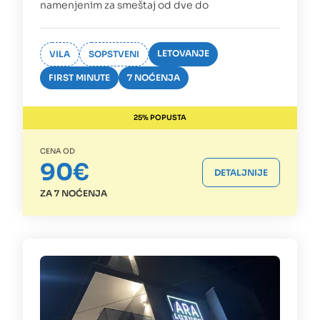
namenjenim za smeštaj od dve do
LETOVANJE
VILA
SOPSTVENI
FIRST MINUTE
7 NOĆENJA
25% POPUSTA
CENA OD
90€
DETALJNIJE
ZA 7 NOĆENJA