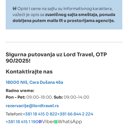
🚧 Opisi i cene na sajtu su informativnog karaktera,
važeći je opis sa
zvaničnog sajta smeštaja, ponuda
dobijena putem maila ili u prostorijama agencije.
Sigurna putovanja uz Lord Travel, OTP
90/2025!
Kontaktirajte nas
18000 Niš, Cara Dušana 45a
Radno vreme:
Pon - Pet:
09:00–18:00,
Sub:
09:00–14:00
rezervacije@lordtravel.rs
Telefoni:
+381 18 415 0 822
+381 66 844 2 224
Viber
WhatsApp
+381 18 415 1 190