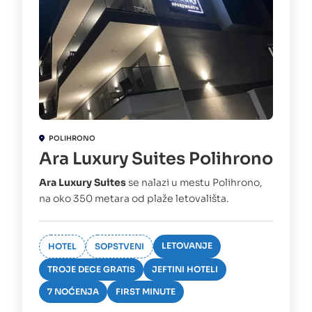
POLIHRONO
Ara Luxury Suites Polihrono
Ara Luxury Suites
se nalazi u mestu Polihrono,
na oko 350 metara od plaže letovališta.
LETOVANJE
HOTEL
SOPSTVENI
TROJE DECE GRATIS
JEFTINI HOTELI
7 NOĆENJA
FIRST MINUTE