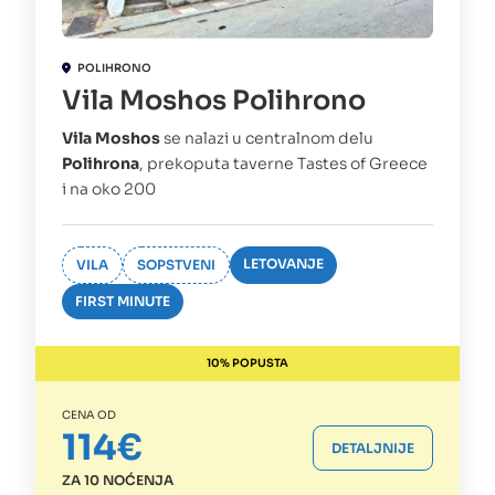
POLIHRONO
Vila Moshos Polihrono
Vila Moshos
se nalazi u centralnom delu
Polihrona
, prekoputa taverne Tastes of Greece
i na oko 200
LETOVANJE
VILA
SOPSTVENI
FIRST MINUTE
10% POPUSTA
CENA OD
114€
DETALJNIJE
ZA 10 NOĆENJA