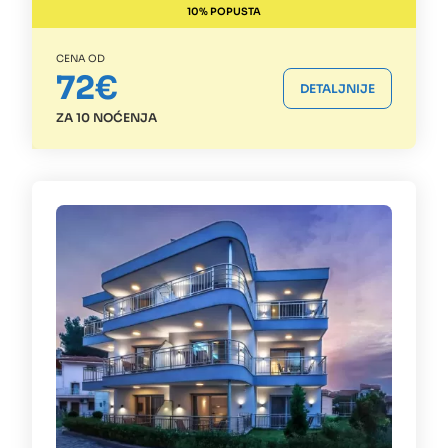
10% POPUSTA
CENA OD
72€
DETALJNIJE
ZA 10 NOĆENJA