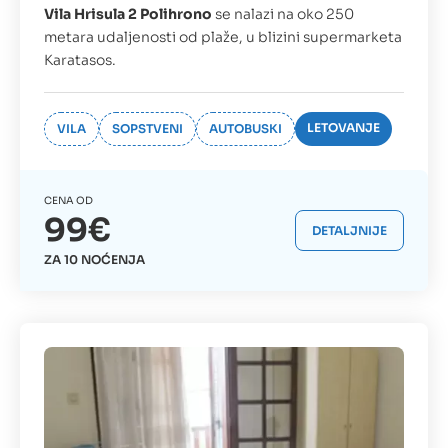
Vila Hrisula 2 Polihrono
se nalazi na oko 250
metara udaljenosti od plaže, u blizini supermarketa
Karatasos.
LETOVANJE
VILA
SOPSTVENI
AUTOBUSKI
CENA OD
99€
DETALJNIJE
ZA 10 NOĆENJA