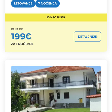
LETOVANJE
7 NOĆENJA
10% POPUSTA
CENA OD
199€
DETALJNIJE
ZA 1 NOĆENJE