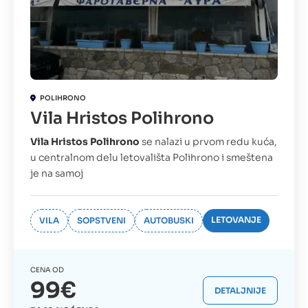
POLIHRONO
Vila Hristos Polihrono
Vila Hristos Polihrono
se nalazi u prvom redu kuća,
u centralnom delu letovališta Polihrono i smeštena
je na samoj
LETOVANJE
VILA
SOPSTVENI
AUTOBUSKI
CENA OD
99€
DETALJNIJE