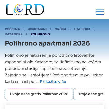
Skip
to
main
content
Mrvice
POČETNA
APARTMANI
GRČKA
HALKIDIKI
KASANDRA
POLIHRONO
Polihrono apartmani 2026
Polihrono je natraženije porodično letovalište
zapadne obale Kasandre, sa definitivno najvećom
ponudom studija i apartmana za letovanje.
Zajedno sa Haniotijem i Pefkohorijem je prvi izbor
kada se naši put...
Prikažite više
Dvoje dece gratis Polihrono 2026
Troje dece gratis