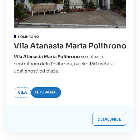
POLIHRONO
Vila Atanasia Maria Polihrono
Vila Atanasia Maria Polihrono
se nalazi u
centralnom delu Polihrona, na oko 160 metara
udaljenosti od plaže.
LETOVANJE
VILA
DETALJNIJE