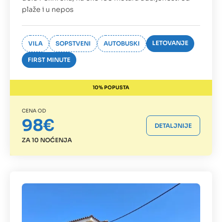
plaže i u nepos
LETOVANJE
VILA
SOPSTVENI
AUTOBUSKI
FIRST MINUTE
10% POPUSTA
CENA OD
98€
DETALJNIJE
ZA 10 NOĆENJA