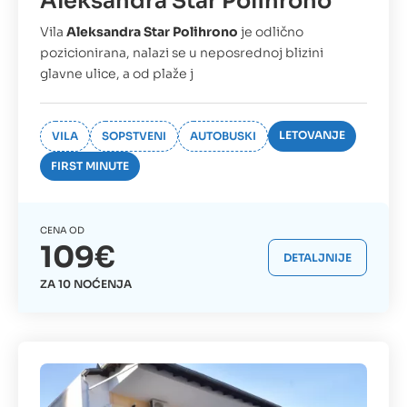
Aleksandra Star Polihrono
Vila
Aleksandra Star Polihrono
je odlično
pozicionirana, nalazi se u neposrednoj blizini
glavne ulice, a od plaže j
LETOVANJE
VILA
SOPSTVENI
AUTOBUSKI
FIRST MINUTE
CENA OD
109€
DETALJNIJE
ZA 10 NOĆENJA