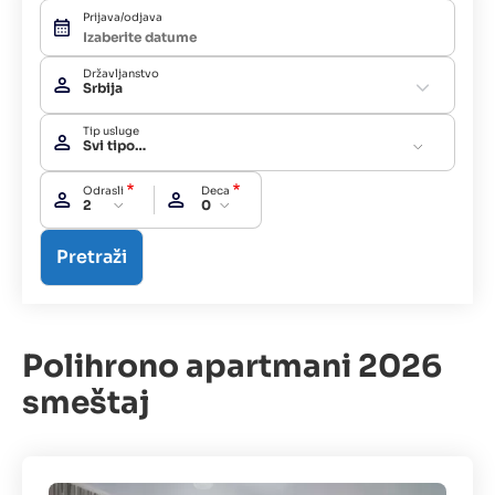
Prijava/odjava
Državljanstvo
Srbija
Tip usluge
Svi tipovi usluga
Odrasli
Deca
2
0
Polihrono apartmani 2026
smeštaj