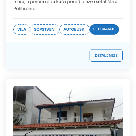
mora, u prvom redu kuća pored plaže i šetališta u
Polihronu.
LETOVANJE
VILA
SOPSTVENI
AUTOBUSKI
DETALJNIJE