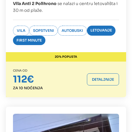
Vila Anti 2 Polihrono
se nalazi u centru letovališta i
30 m od plaže.
LETOVANJE
VILA
SOPSTVENI
AUTOBUSKI
FIRST MINUTE
20% POPUSTA
CENA OD
112€
DETALJNIJE
ZA 10 NOĆENJA