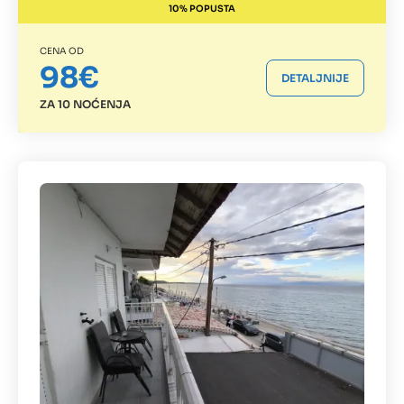
10% POPUSTA
CENA OD
98€
DETALJNIJE
ZA 10 NOĆENJA