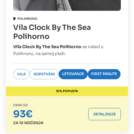
POLIHRONO
Vila Clock By The Sea
Polihorno
Vila Clock By The Sea Polihorno
se
nalazi u
Polihronu, na samoj plaži.
LETOVANJE
FIRST MINUTE
VILA
SOPSTVENI
10% POPUSTA
CENA OD
93€
DETALJNIJE
ZA 10 NOĆENJA