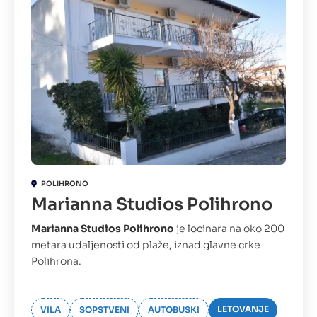
POLIHRONO
Marianna Studios Polihrono
Marianna Studios Polihrono
je locinara na oko 200
metara udaljenosti od plaže, iznad glavne crke
Polihrona.
LETOVANJE
VILA
SOPSTVENI
AUTOBUSKI