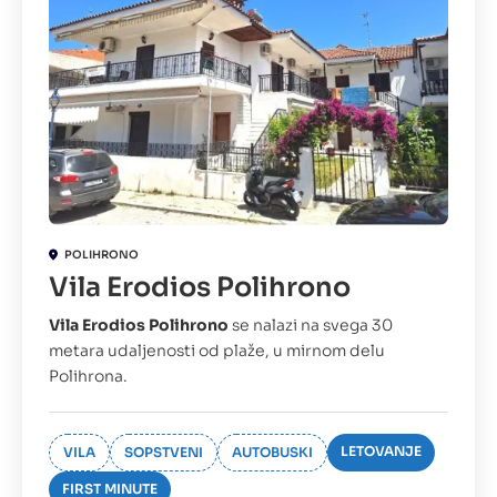
POLIHRONO
Vila Erodios Polihrono
Vila Erodios Polihrono
se nalazi na svega 30
metara udaljenosti od plaže, u mirnom delu
Polihrona.
LETOVANJE
VILA
SOPSTVENI
AUTOBUSKI
FIRST MINUTE