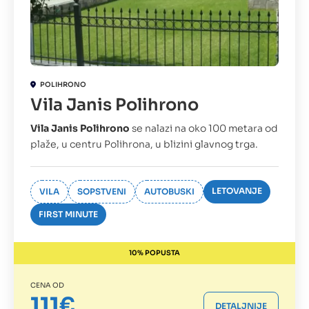
POLIHRONO
Vila Janis Polihrono
Vila Janis Polihrono
se nalazi na oko 100 metara od
plaže, u centru Polihrona, u blizini glavnog trga.
LETOVANJE
VILA
SOPSTVENI
AUTOBUSKI
FIRST MINUTE
10% POPUSTA
CENA OD
111€
DETALJNIJE