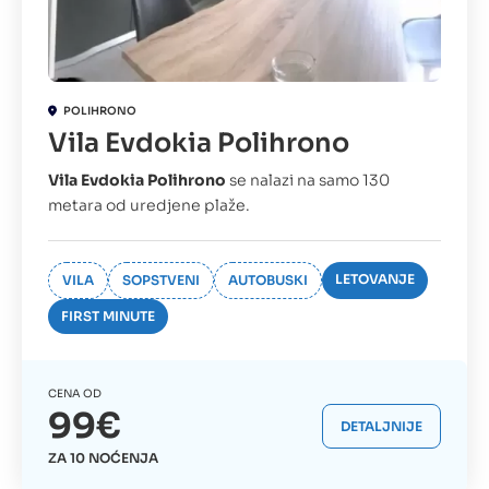
POLIHRONO
Vila Evdokia Polihrono
Vila Evdokia Polihrono
se nalazi na samo 130
metara od uredjene plaže.
LETOVANJE
VILA
SOPSTVENI
AUTOBUSKI
FIRST MINUTE
CENA OD
99€
DETALJNIJE
ZA 10 NOĆENJA