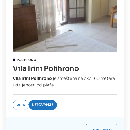
POLIHRONO
Vila Irini Polihrono
Vila Irini Polihrono
je smeštena na oko 160 metara
udaljenosti od plaže.
LETOVANJE
VILA
DETALJNIJE