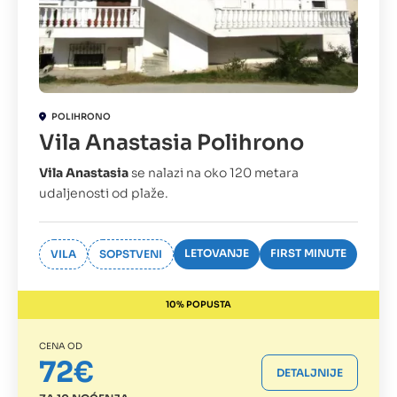
POLIHRONO
Vila Anastasia Polihrono
Vila Anastasia
se nalazi na oko 120 metara
udaljenosti od plaže.
LETOVANJE
FIRST MINUTE
VILA
SOPSTVENI
10% POPUSTA
CENA OD
72€
DETALJNIJE