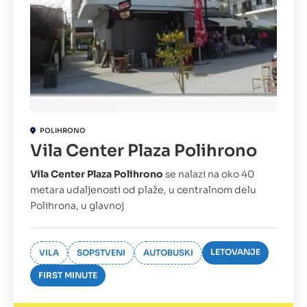
POLIHRONO
Vila Center Plaza Polihrono
Vila Center Plaza Polihrono
se nalazi na oko 40
metara udaljenosti od plaže, u centralnom delu
Polihrona, u glavnoj
LETOVANJE
VILA
SOPSTVENI
AUTOBUSKI
FIRST MINUTE