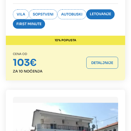
LETOVANJE
VILA
SOPSTVENI
AUTOBUSKI
FIRST MINUTE
10% POPUSTA
CENA OD
103€
DETALJNIJE
ZA 10 NOĆENJA