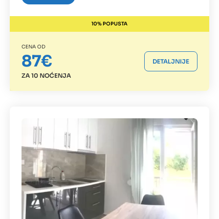
10% POPUSTA
CENA OD
87€
DETALJNIJE
ZA 10 NOĆENJA