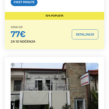
FIRST MINUTE
10% POPUSTA
CENA OD
77€
DETALJNIJE
ZA 10 NOĆENJA