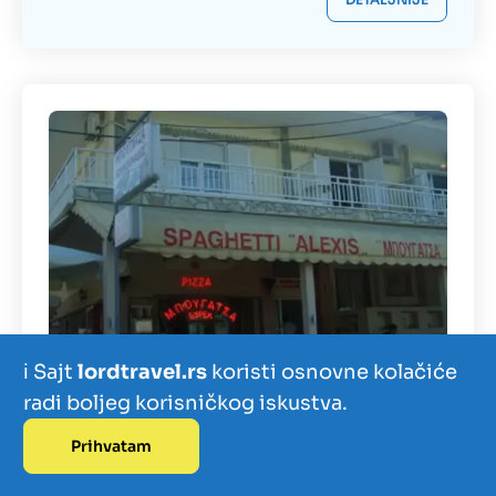
ℹ️ Sajt
lordtravel.rs
koristi osnovne kolačiće
radi boljeg korisničkog iskustva.
Prihvatam
POLIHRONO
Izdvajamo
Zanimljivosti
Kontakt
Vila Janis Beach Polihrono