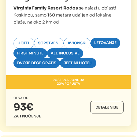
Virginia Family Resort Rodos
se nalazi u oblasti
Koskinou, samo 150 metara udaljen od lokalne
plaže, na oko 2 km od
LETOVANJE
HOTEL
SOPSTVENI
AVIONSKI
FIRST MINUTE
ALL INCLUSIVE
DVOJE DECE GRATIS
JEFTINI HOTELI
POSEBNA PONUDA
20% POPUSTA
CENA OD
93€
DETALJNIJE
ZA 1 NOĆENJE