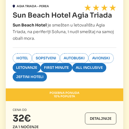
AGIA TRIADA - PEREA
Sun Beach Hotel Agia Triada
Sun Beach Hotel
je smešten u letovalištu Agia
Triada, na periferiji Soluna, i nudi smeštaj na samoj
obali mora.
HOTEL
SOPSTVENI
AUTOBUSKI
AVIONSKI
LETOVANJE
FIRST MINUTE
ALL INCLUSIVE
JEFTINI HOTELI
POSEBNA PONUDA
10% POPUSTA
CENA OD
32€
DETALJNIJE
ZA 1 NOĆENJE