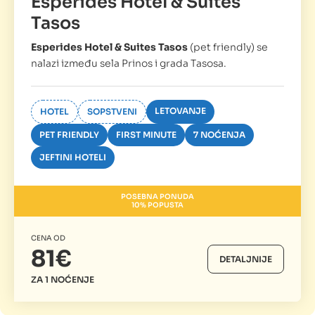
Esperides Hotel & Suites
Tasos
Esperides Hotel & Suites Tasos
(pet friendly) se
nalazi između sela Prinos i grada Tasosa.
LETOVANJE
HOTEL
SOPSTVENI
PET FRIENDLY
FIRST MINUTE
7 NOĆENJA
JEFTINI HOTELI
POSEBNA PONUDA
10% POPUSTA
CENA OD
81€
DETALJNIJE
ZA 1 NOĆENJE