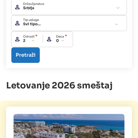
Državljanstvo
Srbija
Tip usluge
Svi tipovi usluga
Odrasli
Deca
2
0
Letovanje 2026 smeštaj