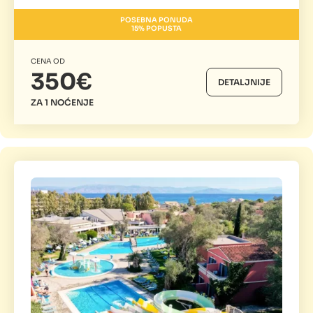
POSEBNA PONUDA
15% POPUSTA
CENA OD
350€
DETALJNIJE
ZA 1 NOĆENJE