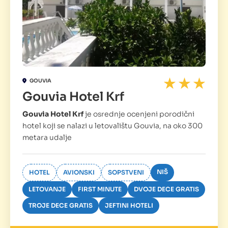
GOUVIA
Gouvia Hotel Krf
Gouvia Hotel Krf
je osrednje ocenjeni porodični
hotel koji se nalazi u letovalištu Gouvia, na oko 300
metara udalje
NIŠ
HOTEL
AVIONSKI
SOPSTVENI
LETOVANJE
FIRST MINUTE
DVOJE DECE GRATIS
TROJE DECE GRATIS
JEFTINI HOTELI