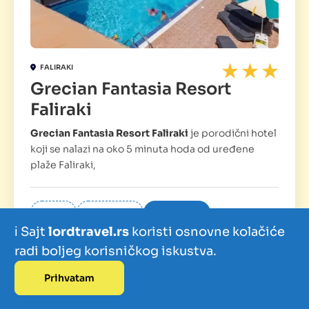
FALIRAKI
Grecian Fantasia Resort
Faliraki
Grecian Fantasia Resort Faliraki
je porodični hotel
koji se nalazi na oko 5 minuta hoda od uređene
plaže Faliraki,
LETOVANJE
HOTEL
SOPSTVENI
ℹ️ Sajt
lordtravel.rs
koristi osnovne kolačiće
TROJE DECE GRATIS
DVOJE DECE GRATIS
radi boljeg korisničkog iskustva.
JEFTINI HOTELI
FIRST MINUTE
Prihvatam
Izdvajamo
Zanimljivosti
Kontakt
POSEBNA PONUDA
10% POPUSTA