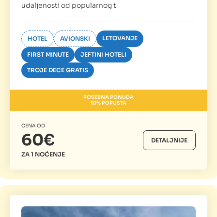
udaljenosti od popularnog t
LETOVANJE
HOTEL
AVIONSKI
FIRST MINUTE
JEFTINI HOTELI
TROJE DECE GRATIS
POSEBNA PONUDA
10% POPUSTA
CENA OD
60€
DETALJNIJE
ZA 1 NOĆENJE