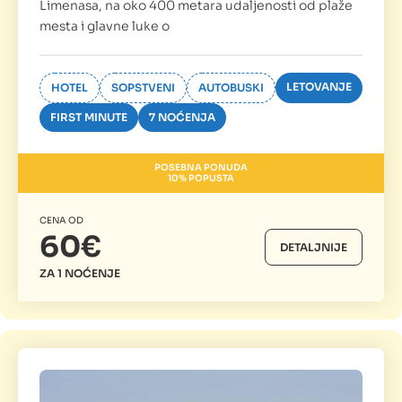
Limenasa, na oko 400 metara udaljenosti od plaže
mesta i glavne luke o
LETOVANJE
HOTEL
SOPSTVENI
AUTOBUSKI
FIRST MINUTE
7 NOĆENJA
POSEBNA PONUDA
10% POPUSTA
CENA OD
60€
DETALJNIJE
ZA 1 NOĆENJE