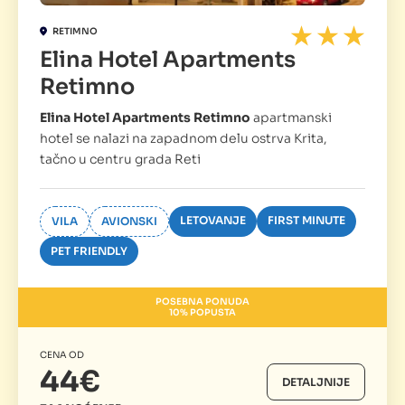
RETIMNO
Elina Hotel Apartments
Retimno
Elina Hotel Apartments Retimno
apartmanski
hotel se nalazi na zapadnom delu ostrva Krita,
tačno u centru grada Reti
LETOVANJE
FIRST MINUTE
VILA
AVIONSKI
PET FRIENDLY
POSEBNA PONUDA
10% POPUSTA
CENA OD
44€
DETALJNIJE