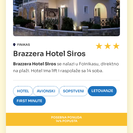
FINIKAS
Brazzera Hotel Siros
Brazzera Hotel Siros
se nalazi u Foinikasu, direktno
na plaži. Hotel ima lift i raspolaže sa 14 soba.
LETOVANJE
HOTEL
AVIONSKI
SOPSTVENI
FIRST MINUTE
POSEBNA PONUDA
14% POPUSTA