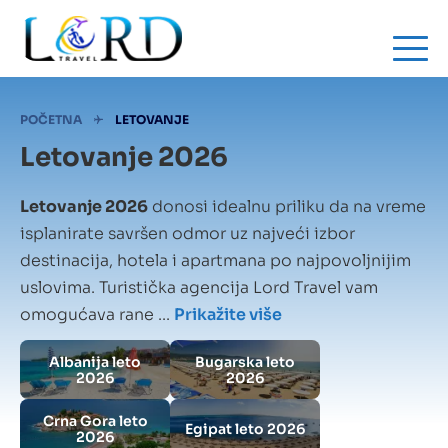
Skip
to
main
content
Mrvice
POČETNA
LETOVANJE
Letovanje 2026
Letovanje 2026
donosi idealnu priliku da na vreme
isplanirate savršen odmor uz najveći izbor
destinacija, hotela i apartmana po najpovoljnijim
uslovima. Turistička agencija Lord Travel vam
omogućava rane ...
Prikažite više
Albanija leto
Bugarska leto
2026
2026
Crna Gora leto
Egipat leto 2026
2026