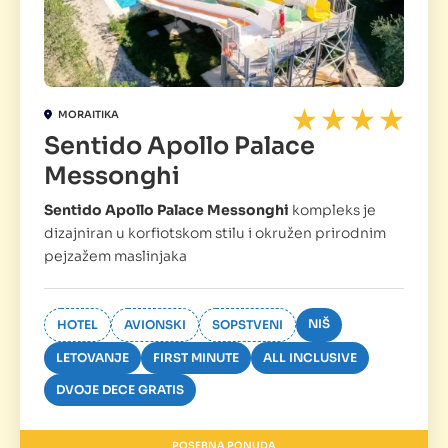
MORAITIKA
Sentido Apollo Palace
Messonghi
Sentido Apollo Palace Messonghi
kompleks je
dizajniran u korfiotskom stilu i okružen prirodnim
pejzažem maslinjaka
NIŠ
HOTEL
AVIONSKI
SOPSTVENI
LETOVANJE
FIRST MINUTE
ALL INCLUSIVE
DVOJE DECE GRATIS
POSEBNA PONUDA