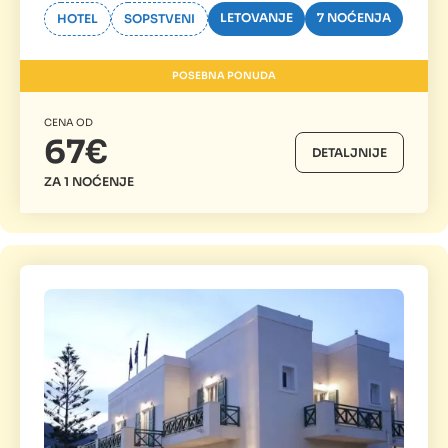
LETOVANJE
7 NOĆENJA
HOTEL
SOPSTVENI
POSEBNA PONUDA
CENA OD
67€
DETALJNIJE
ZA 1 NOĆENJE