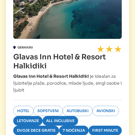
GERAKINI
Glavas Inn Hotel & Resort
Halkidiki
Glavas Inn Hotel & Resort Halkidiki
je idealan za
ljubitelje plaže, porodice, mlade ljude, singl osobe i
ljubit
HOTEL
SOPSTVENI
AUTOBUSKI
AVIONSKI
LETOVANJE
ALL INCLUSIVE
DVOJE DECE GRATIS
7 NOĆENJA
FIRST MINUTE