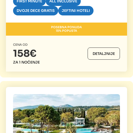
FIRST MINUTE
ALL INCLUSIVE
DVOJE DECE GRATIS
JEFTINI HOTELI
POSEBNA PONUDA
15% POPUSTA
CENA OD
158€
DETALJNIJE
ZA 1 NOĆENJE