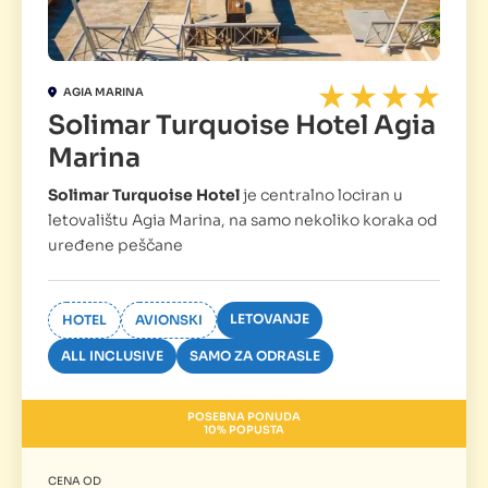
AGIA MARINA
Solimar Turquoise Hotel Agia
Marina
Solimar Turquoise Hotel
je centralno lociran u
letovalištu Agia Marina, na samo nekoliko koraka od
uređene peščane
LETOVANJE
HOTEL
AVIONSKI
ALL INCLUSIVE
SAMO ZA ODRASLE
POSEBNA PONUDA
10% POPUSTA
CENA OD