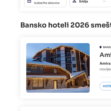
Srbija
Bansko hoteli 2026 smeš
BANS
Ami
Amira
novije
HOTE