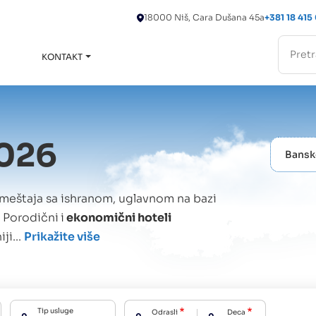
18000 Niš, Cara Dušana 45a
+381 18 415
KONTAKT
Toggle
submenu
2026
Bansk
eštaja sa ishranom, uglavnom na bazi
. Porodični
i
ekonomični hoteli
ji...
Prikažite više
Tip usluge
Odrasli
Deca