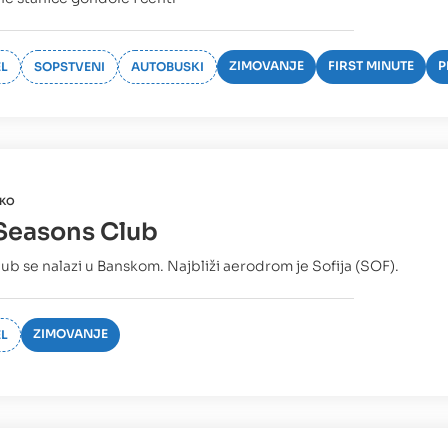
ZIMOVANJE
FIRST MINUTE
P
L
SOPSTVENI
AUTOBUSKI
KO
 Seasons Club
lub se nalazi u Banskom. Najbliži aerodrom je Sofija (SOF).
ZIMOVANJE
L