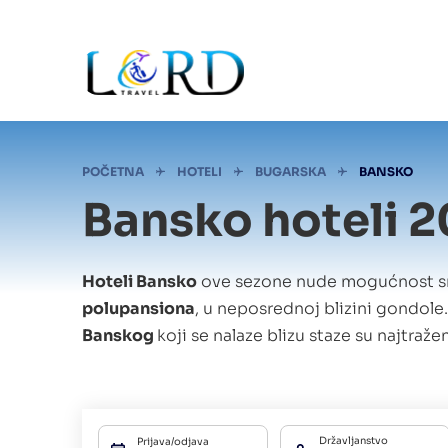
Skip
to
main
content
Mrvice
POČETNA
HOTELI
BUGARSKA
BANSKO
Bansko hoteli 
Hoteli Bansko
ove sezone nude mogućnost sm
polupansiona
, u neposrednoj blizini gondole
Banskog
koji se nalaze blizu staze su najtraženi
Državljanstvo
Prijava/odjava