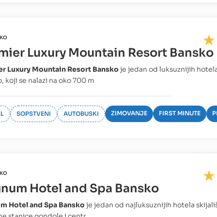
KO
mier Luxury Mountain Resort Bansko
er Luxury Mountain Resort Bansko
je jedan od luksuznijih hotela
, koji se nalazi na oko 700 m
ZIMOVANJE
FIRST MINUTE
P
L
SOPSTVENI
AUTOBUSKI
KO
num Hotel and Spa Bansko
m Hotel and Spa Bansko
je jedan od najluksuznijih hotela skijal
e stanice gondole i centr