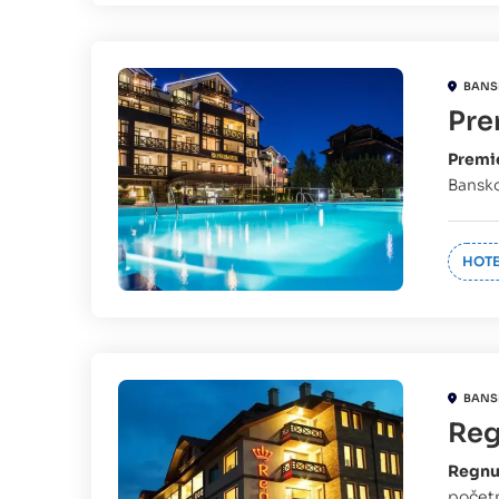
BANS
Pre
Premi
Bansko
HOTE
BANS
Reg
Regnu
početn