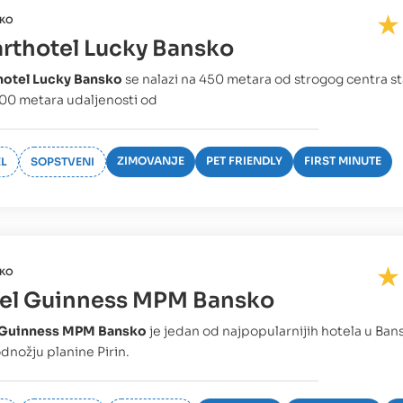
KO
rthotel Lucky Bansko
hotel Lucky Bansko
se nalazi na 450 metara od strogog centra st
00 metara udaljenosti od
ZIMOVANJE
PET FRIENDLY
FIRST MINUTE
L
SOPSTVENI
KO
el Guinness MPM Bansko
 Guinness MPM Bansko
je jedan od najpopularnijih hotela u Ba
odnožju planine Pirin.