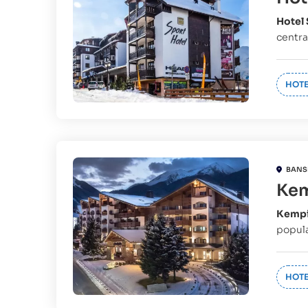
Hotel
centra
HOTE
BANS
Kem
Kempi
popul
HOTE