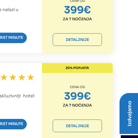
CENA OD
399€
 nalazi u
ZA 7 NOĆENJA
IRST MINUTE
DETALJNIJE
20% POPUSTA
CENA OD
399€
kluzivniji hotel
Izdvajamo
ZA 7 NOĆENJA
IRST MINUTE
DETALJNIJE