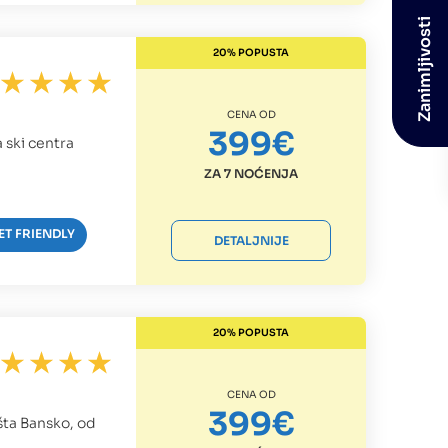
Zanimljivosti
20% POPUSTA
CENA OD
399€
 ski centra
ZA 7 NOĆENJA
ET FRIENDLY
DETALJNIJE
20% POPUSTA
CENA OD
399€
išta Bansko, od