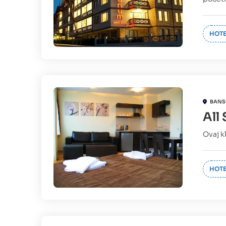
HOTE
BANS
All
Ovaj k
HOTE