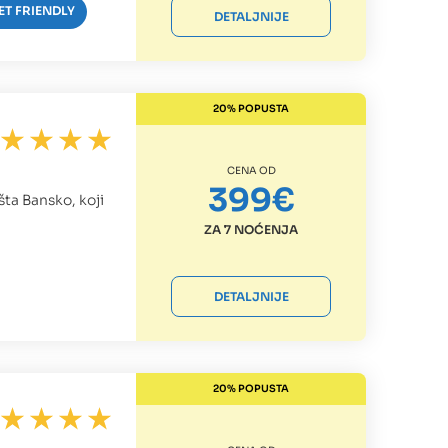
ET FRIENDLY
DETALJNIJE
20% POPUSTA
CENA OD
399€
šta Bansko, koji
ZA 7 NOĆENJA
DETALJNIJE
20% POPUSTA