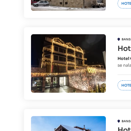
HOTE
BANS
Hot
Hotel
se nala
HOTE
BANS
Hot