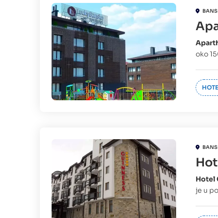
BANS
Apa
Apart
oko 15
HOTE
BANS
Hot
Hotel
je u p