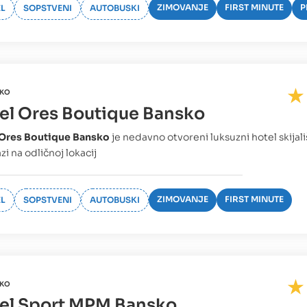
ZIMOVANJE
FIRST MINUTE
P
L
SOPSTVENI
AUTOBUSKI
KO
el Ores Boutique Bansko
 Ores Boutique Bansko
je nedavno otvoreni luksuzni hotel skijali
zi na odličnoj lokacij
ZIMOVANJE
FIRST MINUTE
L
SOPSTVENI
AUTOBUSKI
KO
el Sport MPM Bansko