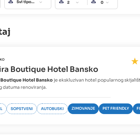
Svi tipovi usluga
2
0
taj
KO
ra Boutique Hotel Bansko
 Boutique Hotel Bansko
je ekskluzivan hotel popularnog skijališ
g datuma renoviranja.
ZIMOVANJE
PET FRIENDLY
F
L
SOPSTVENI
AUTOBUSKI