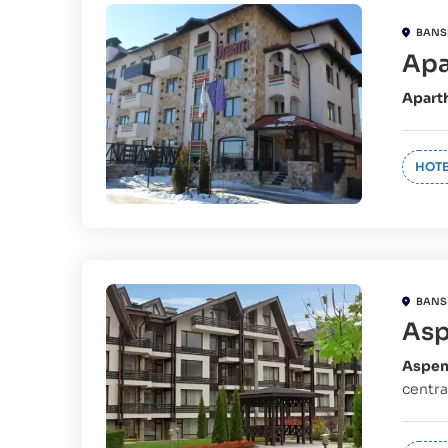
BANS
Apa
Apart
HOTE
BANS
Asp
Aspen
centra