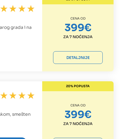
CENA OD
399€
arog grada i na
ZA 7 NOĆENJA
DETALJNIJE
20% POPUSTA
CENA OD
399€
nskom, smešten
ZA 7 NOĆENJA