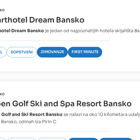
KO
rthotel Dream Bansko
hotel Dream Bansko
je jedan od najpoznatijih hotela skijališta B
ZIMOVANJE
FIRST MINUTE
L
SOPSTVENI
KO
en Golf Ski and Spa Resort Bansko
 Golf and Ski Resort Bansko
se nalazi na oko 10 kilometara udalj
 Bansko, odmah iza Pirin C