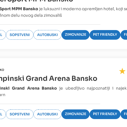
 Sport MPM Bansko
je luksuzni i moderno opremljen hotel, koji se
lnom delu novog dela zimovališ
ZIMOVANJE
PET FRIENDLY
F
L
SOPSTVENI
AUTOBUSKI
KO
pinski Grand Arena Bansko
nski Grand Arena Bansko
je ubedljivo najpoznatiji i najeks
arn
ZIMOVANJE
PET FRIENDLY
F
L
SOPSTVENI
AUTOBUSKI