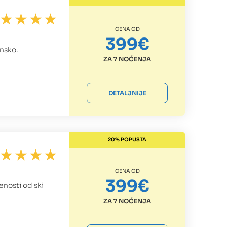
CENA OD
399€
ansko.
ZA 7 NOĆENJA
DETALJNIJE
20% POPUSTA
CENA OD
399€
enosti od ski
ZA 7 NOĆENJA