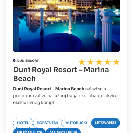
DUNI RESORT
Duni Royal Resort - Marina
Beach
Duni Royal Resort – Marina Beach
nalazi se u
prelepom zalivu na južnoj bugarskoj obali, u okviru
ekskluzivnog kompl
LETOVANJE
HOTEL
SOPSTVENI
AUTOBUSKI
FIRST MINUTE
ALL INCLUSIVE