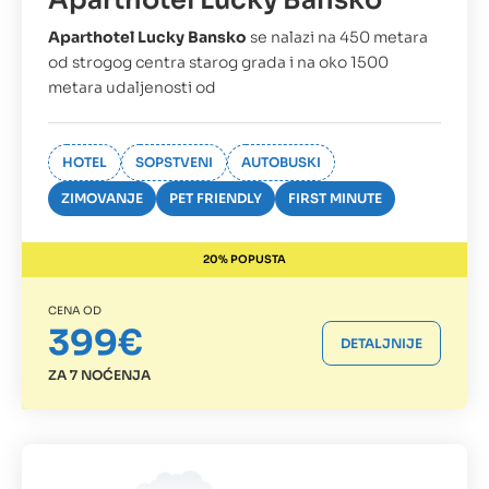
Aparthotel Lucky Bansko
Aparthotel Lucky Bansko
se nalazi na 450 metara
od strogog centra starog grada i na oko 1500
metara udaljenosti od
HOTEL
SOPSTVENI
AUTOBUSKI
ZIMOVANJE
PET FRIENDLY
FIRST MINUTE
20% POPUSTA
CENA OD
399€
DETALJNIJE
ZA 7 NOĆENJA