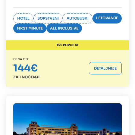
LETOVANJE
HOTEL
SOPSTVENI
AUTOBUSKI
FIRST MINUTE
ALL INCLUSIVE
15% POPUSTA
CENA OD
144€
DETALJNIJE
ZA 1 NOĆENJE