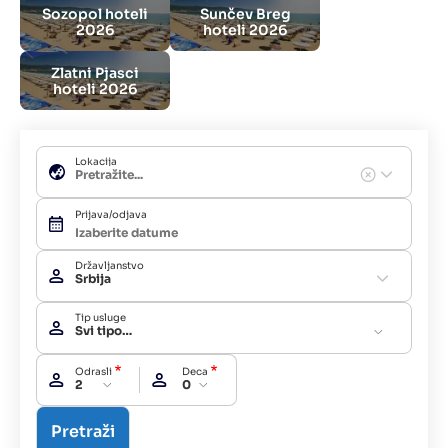
Sozopol hoteli
Sunčev Breg
2026
hoteli 2026
Zlatni Pjasci
hoteli 2026
Lokacija
Prijava/odjava
Državljanstvo
Srbija
Tip usluge
Svi tipovi usluga
Odrasli
Deca
2
0