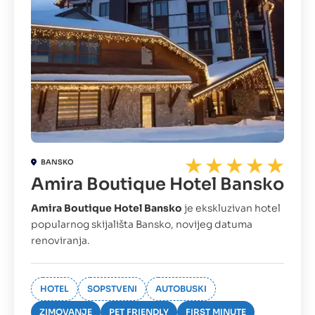
BANSKO
Amira Boutique Hotel Bansko
Amira Boutique Hotel Bansko
je ekskluzivan hotel
popularnog skijališta Bansko, novijeg datuma
renoviranja.
HOTEL
SOPSTVENI
AUTOBUSKI
ZIMOVANJE
PET FRIENDLY
FIRST MINUTE