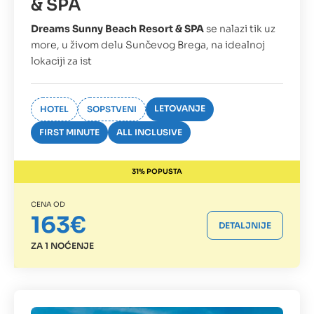
& SPA
Dreams Sunny Beach Resort & SPA
se nalazi tik uz
more, u živom delu Sunčevog Brega, na idealnoj
lokaciji za ist
LETOVANJE
HOTEL
SOPSTVENI
FIRST MINUTE
ALL INCLUSIVE
31% POPUSTA
CENA OD
163€
DETALJNIJE
ZA 1 NOĆENJE