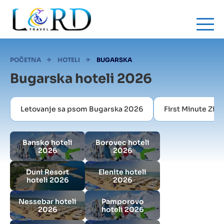
Skip
to
main
content
Mrvice
POČETNA
HOTELI
BUGARSKA
Bugarska hoteli 2026
Letovanje sa psom Bugarska 2026
First Minute Zi
Bansko hoteli
Borovec hoteli
2026
2026
Duni Resort
Elenite hoteli
hoteli 2026
2026
Nessebar hoteli
Pamporovo
2026
hoteli 2026