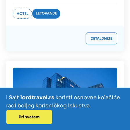
LETOVANJE
HOTEL
DETALJNIJE
ℹ️ Sajt
lordtravel.rs
koristi osnovne kolačiće
radi boljeg korisničkog iskustva.
Prihvatam
Izdvajamo
Zanimljivosti
Kontakt