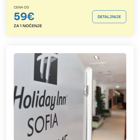
CENA OD
59€
DETALJNIJE
ZA 1 NOĆENJE