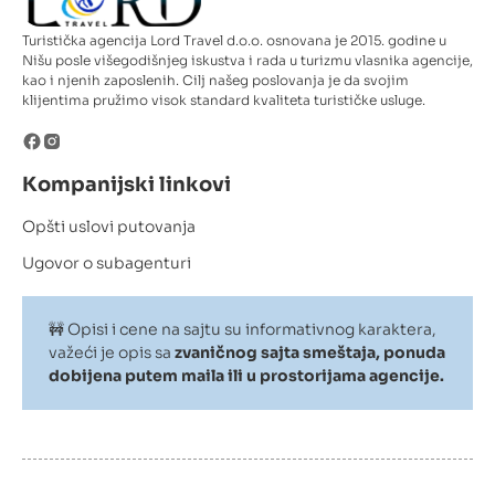
Turistička agencija Lord Travel d.o.o. osnovana je 2015. godine u
Nišu posle višegodišnjeg iskustva i rada u turizmu vlasnika agencije,
kao i njenih zaposlenih. Cilj našeg poslovanja je da svojim
klijentima pružimo visok standard kvaliteta turističke usluge.
Kompanijski linkovi
Opšti uslovi putovanja
Ugovor o subagenturi
🚧 Opisi i cene na sajtu su informativnog karaktera,
važeći je opis sa
zvaničnog sajta smeštaja, ponuda
dobijena putem maila ili u prostorijama agencije.