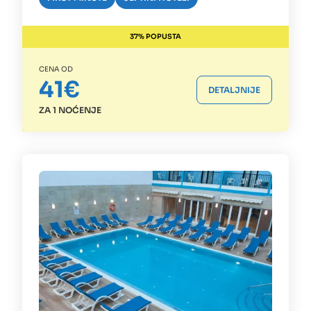
37% POPUSTA
CENA OD
41€
DETALJNIJE
ZA 1 NOĆENJE