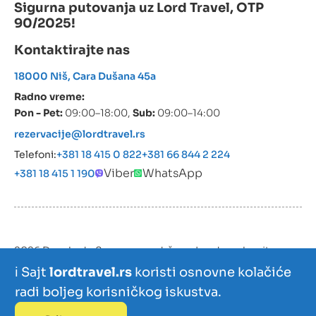
Sigurna putovanja uz Lord Travel, OTP
90/2025!
Kontaktirajte nas
18000 Niš, Cara Dušana 45a
Radno vreme:
Pon - Pet:
09:00–18:00,
Sub:
09:00–14:00
rezervacije@lordtravel.rs
Telefoni:
+381 18 415 0 822
+381 66 844 2 224
Viber
WhatsApp
+381 18 415 1 190
2026 Devokado Sva prava zadržana. Izrada web sajta:
Devokado
ℹ️ Sajt
lordtravel.rs
koristi osnovne kolačiće
radi boljeg korisničkog iskustva.