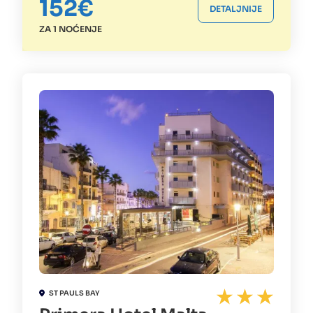
152€
DETALJNIJE
ZA 1 NOĆENJE
ST PAULS BAY