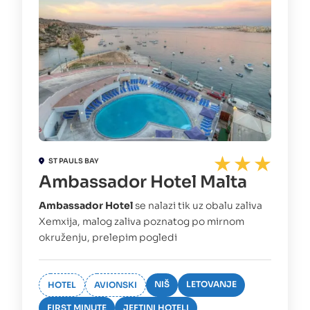
ST PAULS BAY
Ambassador Hotel Malta
Ambassador Hotel
se nalazi tik uz obalu zaliva
Xemxija, malog zaliva poznatog po mirnom
okruženju, prelepim pogledi
NIŠ
LETOVANJE
HOTEL
AVIONSKI
FIRST MINUTE
JEFTINI HOTELI