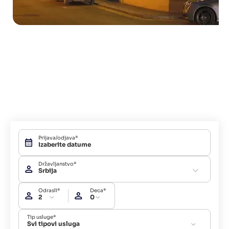
Prijava/odjava*
Državljanstvo*
Srbija
Odrasli*
Deca*
2
0
Tip usluge*
Svi tipovi usluga