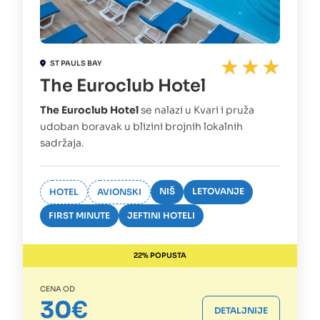
ST PAULS BAY
The Euroclub Hotel
The Euroclub Hotel
se nalazi u Kvari i pruža
udoban boravak u blizini brojnih lokalnih
sadržaja.
NIŠ
LETOVANJE
HOTEL
AVIONSKI
FIRST MINUTE
JEFTINI HOTELI
22% POPUSTA
CENA OD
30€
DETALJNIJE