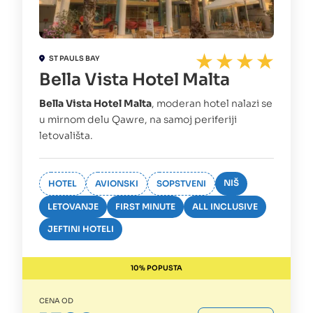
ST PAULS BAY
Bella Vista Hotel Malta
Bella Vista Hotel Malta
, moderan hotel nalazi se
u mirnom delu Qawre, na samoj periferiji
letovališta.
NIŠ
HOTEL
AVIONSKI
SOPSTVENI
LETOVANJE
FIRST MINUTE
ALL INCLUSIVE
JEFTINI HOTELI
10% POPUSTA
CENA OD