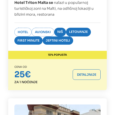
Hotel Triton Malta se
nalazi u popularnoj
turističkoj zoni na Malti, na odličnoj lokaciji u
blizini mora, restorana
NIŠ
LETOVANJE
HOTEL
AVIONSKI
FIRST MINUTE
JEFTINI HOTELI
10% POPUSTA
CENA OD
25€
DETALJNIJE
ZA 1 NOĆENJE