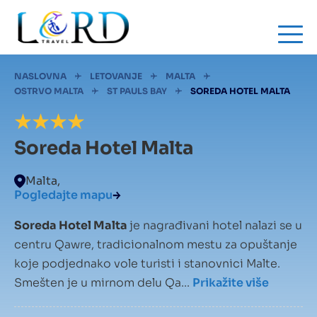
Skip
to
main
content
Mrvice
NASLOVNA
LETOVANJE
MALTA
OSTRVO MALTA
ST PAULS BAY
SOREDA HOTEL MALTA
Soreda Hotel Malta
Malta,
Pogledajte mapu
Soreda Hotel Malta
je nagrađivani hotel nalazi se u
centru Qawre, tradicionalnom mestu za opuštanje
koje podjednako vole turisti i stanovnici Malte.
Smešten je u mirnom delu Qa...
Prikažite više