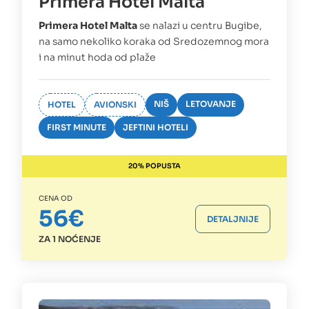
Primera Hotel Malta
Primera Hotel Malta
se nalazi u centru Bugibe,
na samo nekoliko koraka od Sredozemnog mora
i na minut hoda od plaže
NIŠ
LETOVANJE
HOTEL
AVIONSKI
FIRST MINUTE
JEFTINI HOTELI
20% POPUSTA
CENA OD
56€
DETALJNIJE
ZA 1 NOĆENJE