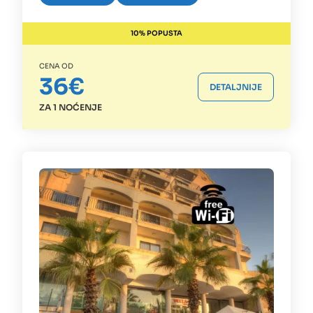
10% POPUSTA
CENA OD
36€
DETALJNIJE
ZA 1 NOĆENJE