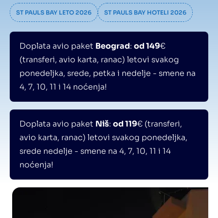
ST PAULS BAY LETO 2026
ST PAULS BAY HOTELI 2026
Doplata avio paket
Beograd
:
od 149
€
(transferi, avio karta, ranac) letovi svakog
ponedeljka, srede, petka i nedelje - smene na
4, 7, 10, 11 i 14 noćenja!
Doplata avio paket
Niš
:
od 119
€ (transferi,
avio karta, ranac) letovi svakog ponedeljka,
srede nedelje - smene na 4, 7, 10, 11 i 14
noćenja!