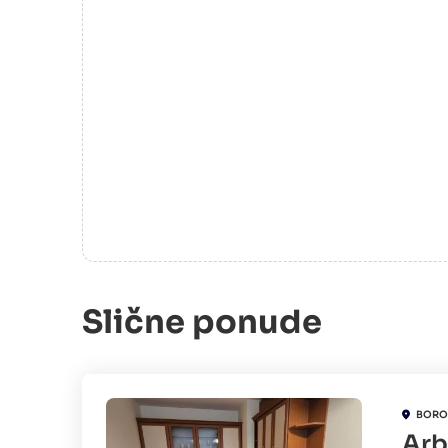
Slične ponude
BORO
Arb