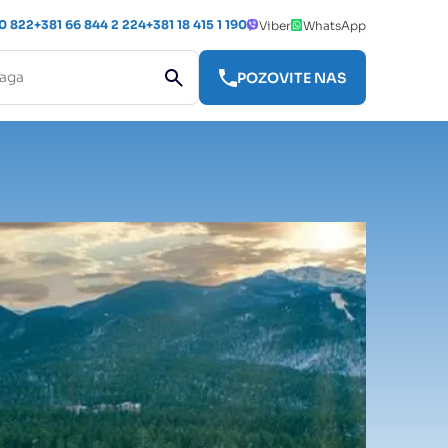
 0 822
+381 66 844 2 224
+381 18 415 1 190
Viber
WhatsApp
POZOVITE NAS