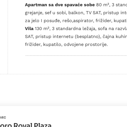
Apartman sa dve spavaće sobe
80 m², 3 stand
grejanje, sef u sobi, balkon, TV SAT, pristup in
za jelo I posuđe, rešo,aspirator, frižider, kupat
Vila
130 m², 3 standardna ležaja, sofa na razvla
SAT, pristup internetu (besplatno), čajna kuhinj
frižider, kupatilo, odvojene prostorije.
VEC
oro Royal Plaza