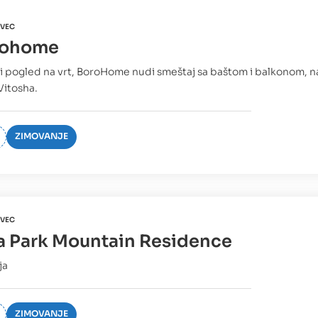
VEC
rohome
i pogled na vrt, BoroHome nudi smeštaj sa baštom i balkonom, n
Vitosha.
ZIMOVANJE
VEC
la Park Mountain Residence
ja
ZIMOVANJE