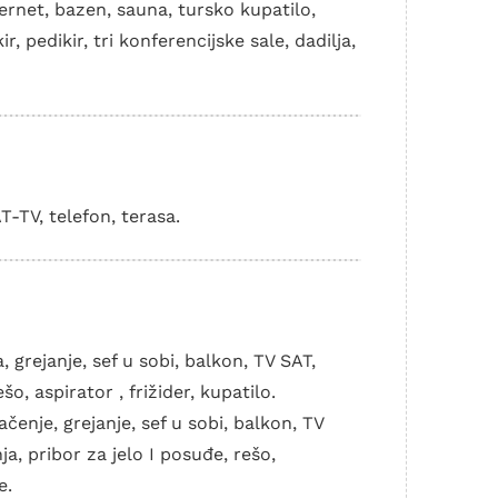
nternet, bazen, sauna, tursko kupatilo,
 pedikir, tri konferencijske sale, dadilja,
AT-TV, telefon, terasa.
 grejanje, sef u sobi, balkon, TV SAT,
o, aspirator , frižider, kupatilo.
ačenje, grejanje, sef u sobi, balkon, TV
a, pribor za jelo I posuđe, rešo,
e.