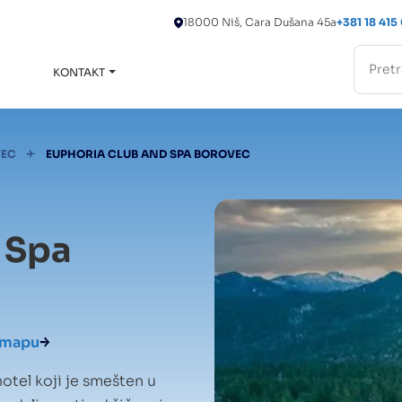
18000 Niš, Cara Dušana 45a
+381 18 415
KONTAKT
Toggle
submenu
EC
EUPHORIA CLUB AND SPA BOROVEC
 Spa
 mapu
hotel koji je smešten u