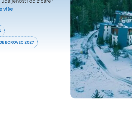
udaljenosti od žičare i
e više
6
NJE BOROVEC 2027