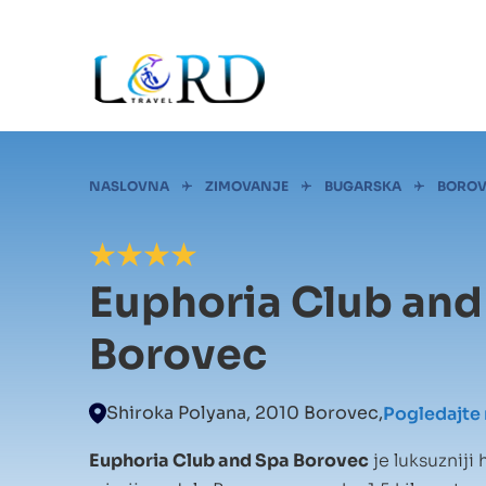
Skip
to
main
content
Mrvice
NASLOVNA
ZIMOVANJE
BUGARSKA
BOROV
Euphoria Club and
Borovec
Shiroka Polyana, 2010 Borovec,
Pogledajte
Euphoria Club and Spa Borovec
je luksuzniji 