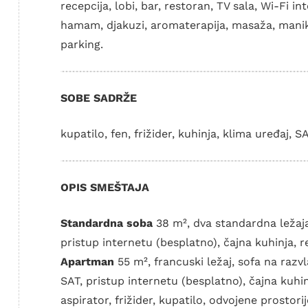
recepcija, lobi, bar, restoran, TV sala, Wi-Fi i
hamam, djakuzi, aromaterapija, masaža, manikir,
parking.
SOBE SADRŽE
kupatilo, fen, frižider, kuhinja, klima uređaj, S
OPIS SMEŠTAJA
Standardna soba
38 m², dva standardna ležaja,
pristup internetu (besplatno), čajna kuhinja, reš
Apartman
55 m², francuski ležaj, sofa na razvl
SAT, pristup internetu (besplatno), čajna kuhinj
aspirator, frižider, kupatilo, odvojene prostorij