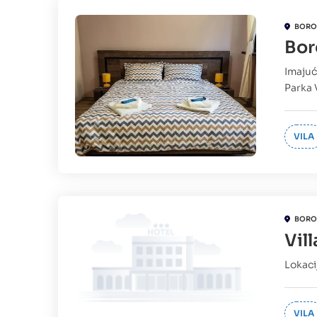
BORO
Bo
Imajuć
Parka 
VILA
BORO
Vil
Lokaci
VILA