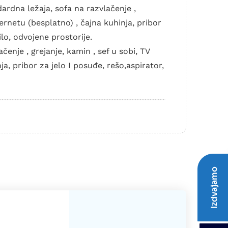
ardna ležaja, sofa na razvlačenje ,
ternetu (besplatno) , čajna kuhinja, pribor
ilo, odvojene prostorije.
čenje , grejanje, kamin , sef u sobi, TV
a, pribor za jelo I posuđe, rešo,aspirator,
Izdvajamo