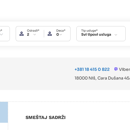
o*
Odrasli*
Deca*
Tip usluge*
2
0
Svi tipovi usluga
+381 18 415 0 822
Vibe
18000 Niš, Cara Dušana 45
SMEŠTAJ SADRŽI