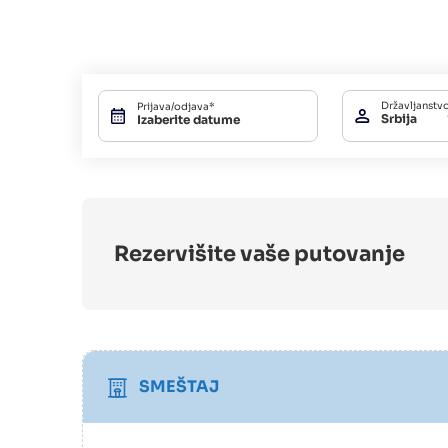
Državljanstv
Prijava/odjava*
Srbija
Rezervišite vaše putovanje
SMEŠTAJ