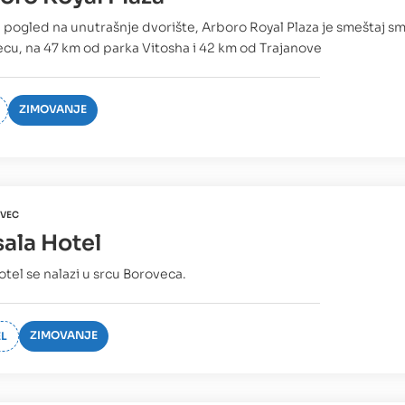
 pogled na unutrašnje dvorište, Arboro Royal Plaza je smeštaj s
cu, na 47 km od parka Vitosha i 42 km od Trajanove
ZIMOVANJE
VEC
ala Hotel
otel se nalazi u srcu Boroveca.
ZIMOVANJE
L