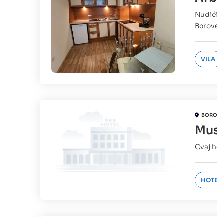
Nudići
Borove
VILA
BORO
Mus
Ovaj h
HOTE