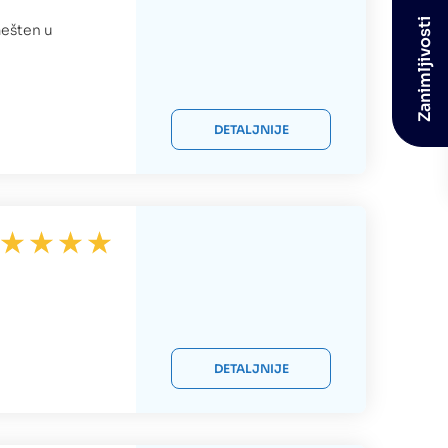
Zanimljivosti
mešten u
DETALJNIJE
DETALJNIJE