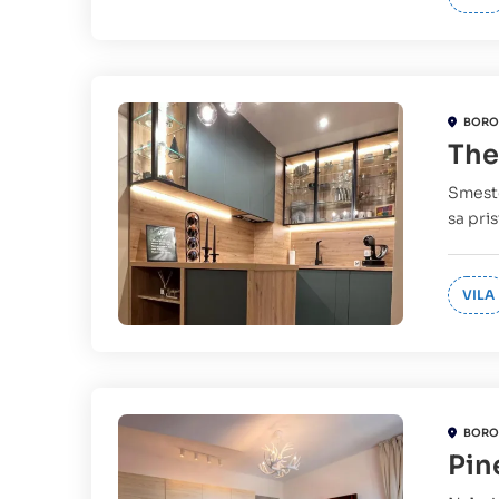
BORO
The
Smeste
sa pri
VILA
BORO
Pin