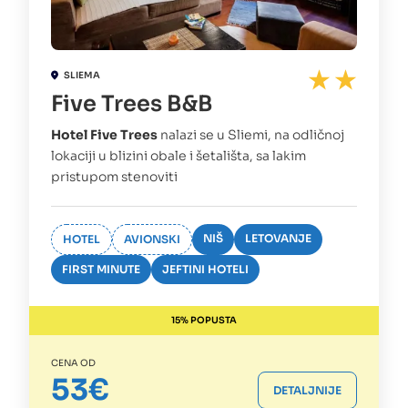
SLIEMA
Five Trees B&B
Hotel Five Trees
nalazi se u Sliemi, na odličnoj
lokaciji u blizini obale i šetališta, sa lakim
pristupom stenoviti
NIŠ
LETOVANJE
HOTEL
AVIONSKI
FIRST MINUTE
JEFTINI HOTELI
15% POPUSTA
CENA OD
53€
DETALJNIJE