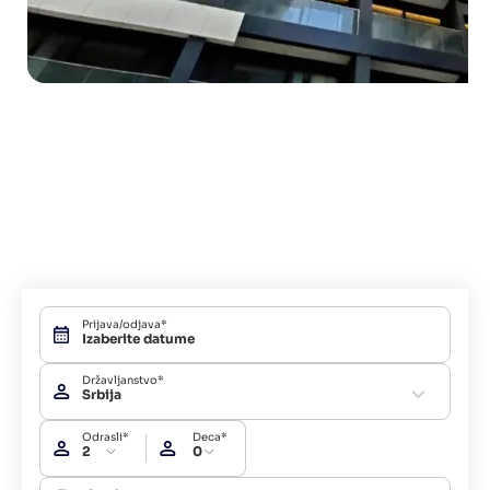
Prijava/odjava*
Državljanstvo*
Srbija
Odrasli*
Deca*
2
0