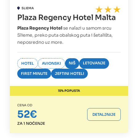
SLIEMA
Plaza Regency Hotel Malta
Plaza Regency Hotel
se nalazi u samom srcu
Slieme, preko puta obalskog puta i šetališta,
neposredno uz more.
NIŠ
LETOVANJE
HOTEL
AVIONSKI
FIRST MINUTE
JEFTINI HOTELI
15% POPUSTA
CENA OD
52€
DETALJNIJE
ZA 1 NOĆENJE