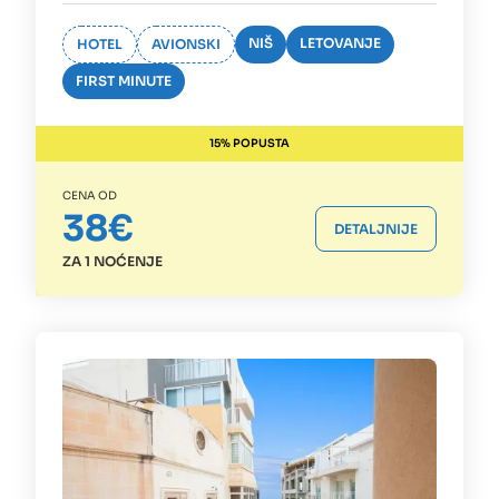
NIŠ
LETOVANJE
HOTEL
AVIONSKI
FIRST MINUTE
15% POPUSTA
CENA OD
38€
DETALJNIJE
ZA 1 NOĆENJE