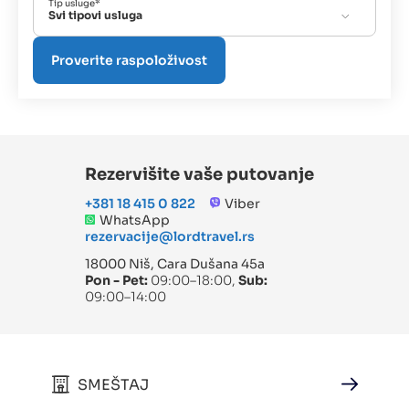
Tip usluge*
Svi tipovi usluga
Rezervišite vaše putovanje
+381 18 415 0 822
Viber
WhatsApp
rezervacije@lordtravel.rs
18000 Niš, Cara Dušana 45a
Pon - Pet:
09:00–18:00,
Sub:
09:00–14:00
SMEŠTAJ