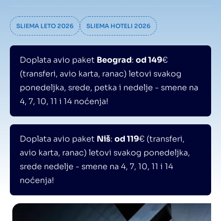
SLIEMA LETO 2026
SLIEMA HOTELI 2026
Doplata avio paket
Beograd
:
od 149
€
(transferi, avio karta, ranac) letovi svakog
ponedeljka, srede, petka i nedelje - smene na
4, 7, 10, 11 i 14 noćenja!
Doplata avio paket
Niš
:
od 119
€ (transferi,
avio karta, ranac) letovi svakog ponedeljka,
srede nedelje - smene na 4, 7, 10, 11 i 14
noćenja!