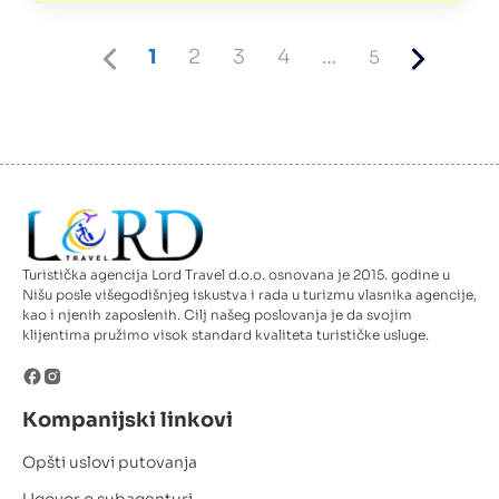
Previous
Current
Page
Page
Page
5
Next
1
2
3
4
…
5
page
page
page
Turistička agencija Lord Travel d.o.o. osnovana je 2015. godine u
Nišu posle višegodišnjeg iskustva i rada u turizmu vlasnika agencije,
kao i njenih zaposlenih. Cilj našeg poslovanja je da svojim
klijentima pružimo visok standard kvaliteta turističke usluge.
Kompanijski linkovi
Opšti uslovi putovanja
Ugovor o subagenturi