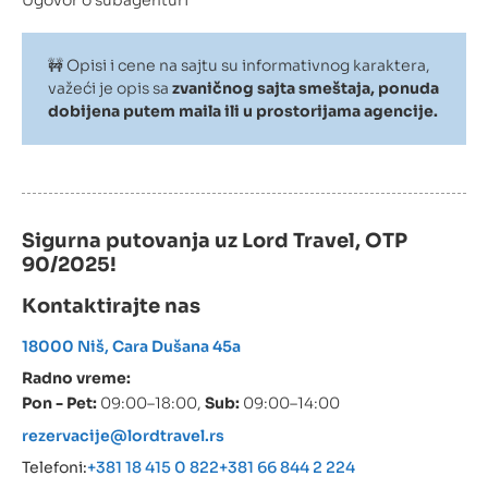
🚧 Opisi i cene na sajtu su informativnog karaktera,
važeći je opis sa
zvaničnog sajta smeštaja, ponuda
dobijena putem maila ili u prostorijama agencije.
Sigurna putovanja uz Lord Travel, OTP
90/2025!
Kontaktirajte nas
18000 Niš, Cara Dušana 45a
Radno vreme:
Pon - Pet:
09:00–18:00,
Sub:
09:00–14:00
rezervacije@lordtravel.rs
Telefoni:
+381 18 415 0 822
+381 66 844 2 224