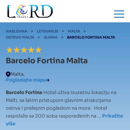
Skip
to
main
content
Mrvice
NASLOVNA
LETOVANJE
MALTA
OSTRVO MALTA
SLIEMA
BARCELO FORTINA MALTA
Barcelo Fortina Malta
Malta,
Pogledajte mapu
Barcelo Fortina
Hotel uživa izuzetnu lokaciju na
Malti, sa lakim pristupom glavnim atrakcijama
ostrva i prelepim pogledom na more. Hotel
raspolaže sa 200 soba raspoređenih na ...
Prikažite
više