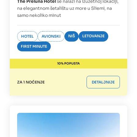
The Preluna Hotel
se nalazi na izuzetnoj lokaciji,
na elegantnom šetalištu uz more u Sliemi, na
samo nekoliko minut
NIŠ
LETOVANJE
HOTEL
AVIONSKI
FIRST MINUTE
10% POPUSTA
ZA 1 NOĆENJE
DETALJNIJE