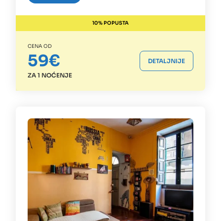
10% POPUSTA
CENA OD
59€
DETALJNIJE
ZA 1 NOĆENJE