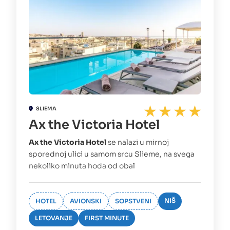
SLIEMA
Ax the Victoria Hotel
Ax the Victoria Hotel
se nalazi u mirnoj
sporednoj ulici u samom srcu Slieme, na svega
nekoliko minuta hoda od obal
NIŠ
HOTEL
AVIONSKI
SOPSTVENI
LETOVANJE
FIRST MINUTE