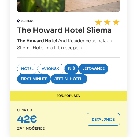
SLIEMA
The Howard Hotel Sliema
The Howard Hotel
And Residence se nalazi u
Sliemi. Hotel ima lift i recepciju.
NIŠ
LETOVANJE
HOTEL
AVIONSKI
FIRST MINUTE
JEFTINI HOTELI
10% POPUSTA
CENA OD
42€
DETALJNIJE
ZA 1 NOĆENJE