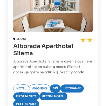
SLIEMA
Alborada Aparthotel
Sliema
Alborada Aparthotel Sliema je osrenje ocenjeni
aparthotel koji se nalazi u mestu Sliema i
dočekuje goste na odličnoj lokaciji pogodn
NIŠ
LETOVANJE
HOTEL
AVIONSKI
FIRST MINUTE
JEFTINI HOTELI
PET FRIENDLY