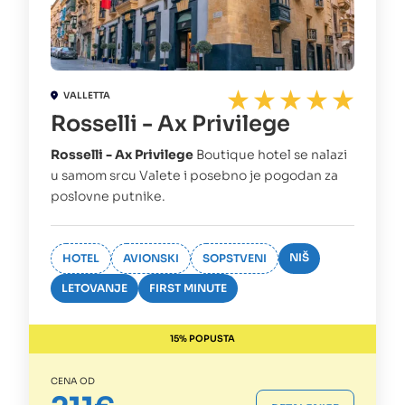
VALLETTA
Rosselli - Ax Privilege
Rosselli - Ax Privilege
Boutique hotel se nalazi
u samom srcu Valete i posebno je pogodan za
poslovne putnike.
NIŠ
HOTEL
AVIONSKI
SOPSTVENI
LETOVANJE
FIRST MINUTE
15% POPUSTA
CENA OD