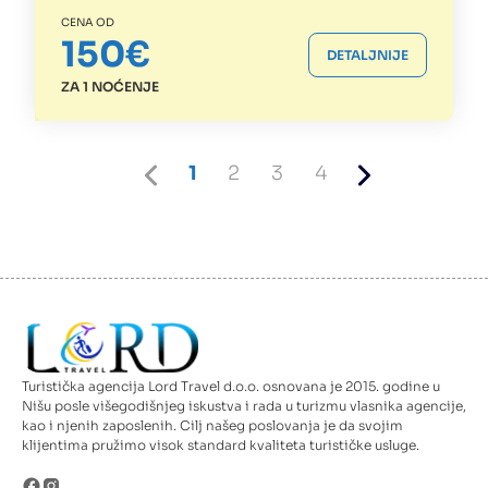
CENA OD
150€
DETALJNIJE
ZA 1 NOĆENJE
Previous
Current
Page
Page
Page
Next
1
2
3
4
page
page
page
Turistička agencija Lord Travel d.o.o. osnovana je 2015. godine u
Nišu posle višegodišnjeg iskustva i rada u turizmu vlasnika agencije,
kao i njenih zaposlenih. Cilj našeg poslovanja je da svojim
klijentima pružimo visok standard kvaliteta turističke usluge.