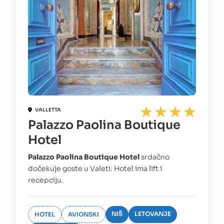
VALLETTA
Palazzo Paolina Boutique
Hotel
Palazzo Paolina Boutique Hotel
srdačno
dočekuje goste u Valeti. Hotel ima lift i
recepciju.
NIŠ
LETOVANJE
HOTEL
AVIONSKI