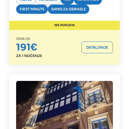
FIRST MINUTE
SAMO ZA ODRASLE
15% POPUSTA
CENA OD
191€
DETALJNIJE
ZA 1 NOĆENJE