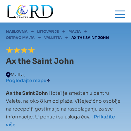
Skip
to
main
content
Mrvice
NASLOVNA
LETOVANJE
MALTA
OSTRVO MALTA
VALLETTA
AX THE SAINT JOHN
Ax the Saint John
Malta,
Pogledajte mapu
Ax the Saint John
Hotel je smešten u centru
Valete, na oko 8 km od plaže. Višejezično osoblje
na recepciji gostima je na raspolaganju za sve
informacije. U ponudi su usluga čuv...
Prikažite
više