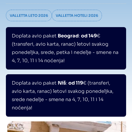
VALLETTA LETO 2026
VALLETTA HOTELI 2026
Doplata avio paket
Beograd
:
od 149
€
(transferi, avio karta, ranac) letovi svakog
ponedeljka, srede, petka i nedelje - smene na
4, 7, 10, 11 i 14 noćenja!
Doplata avio paket
Niš
:
od 119
€ (transferi,
avio karta, ranac) letovi svakog ponedeljka,
srede nedelje - smene na 4, 7, 10, 11 i 14
noćenja!