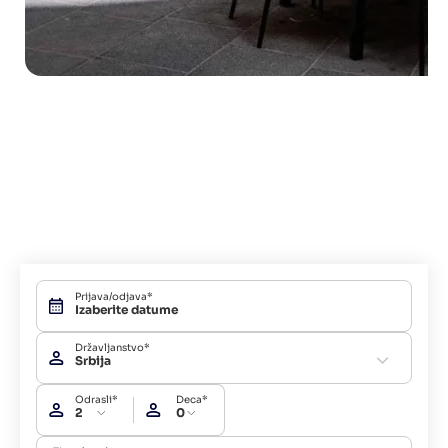
Prijava/odjava*
Državljanstvo*
Srbija
Odrasli*
Deca*
2
0