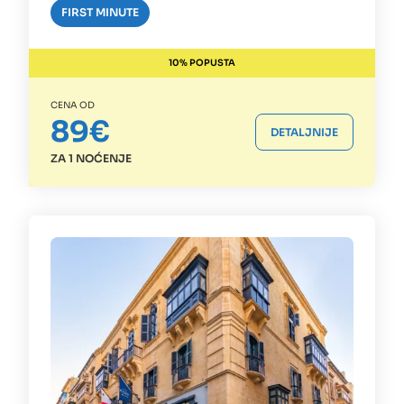
FIRST MINUTE
10% POPUSTA
CENA OD
89€
DETALJNIJE
ZA 1 NOĆENJE