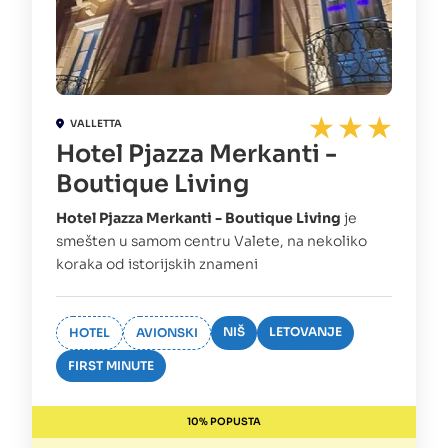
VALLETTA
Hotel Pjazza Merkanti -
Boutique Living
Hotel Pjazza Merkanti - Boutique Living
je
smešten u samom centru Valete, na nekoliko
koraka od istorijskih znameni
NIŠ
LETOVANJE
HOTEL
AVIONSKI
FIRST MINUTE
10% POPUSTA