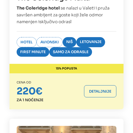
The Coleridge hotel
se nalazi u Valeti i pruža
savršen ambijent za goste koji žele odmor
namenjen isključivo odrasl
NIŠ
LETOVANJE
HOTEL
AVIONSKI
FIRST MINUTE
SAMO ZA ODRASLE
15% POPUSTA
CENA OD
220€
DETALJNIJE
ZA 1 NOĆENJE