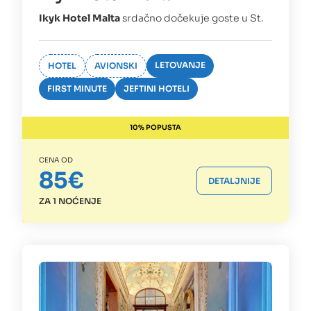
Ikyk Hotel Malta
srdačno dočekuje goste u St.
LETOVANJE
HOTEL
AVIONSKI
FIRST MINUTE
JEFTINI HOTELI
10% POPUSTA
CENA OD
85€
DETALJNIJE
ZA 1 NOĆENJE