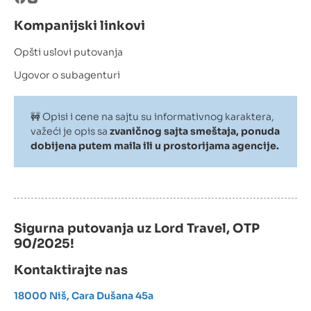
Kompanijski linkovi
Opšti uslovi putovanja
Ugovor o subagenturi
🚧 Opisi i cene na sajtu su informativnog karaktera,
važeći je opis sa
zvaničnog sajta smeštaja, ponuda
dobijena putem maila ili u prostorijama agencije.
Sigurna putovanja uz Lord Travel, OTP
90/2025!
Kontaktirajte nas
18000 Niš, Cara Dušana 45a