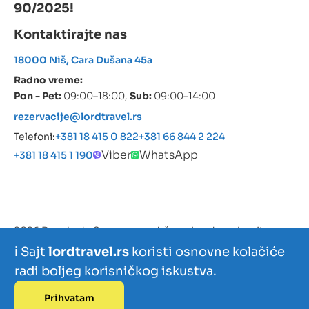
90/2025!
Kontaktirajte nas
18000 Niš, Cara Dušana 45a
Radno vreme:
Pon - Pet:
09:00–18:00,
Sub:
09:00–14:00
rezervacije@lordtravel.rs
Telefoni:
+381 18 415 0 822
+381 66 844 2 224
Viber
WhatsApp
+381 18 415 1 190
2026 Devokado Sva prava zadržana. Izrada web sajta:
Devokado
ℹ️ Sajt
lordtravel.rs
koristi osnovne kolačiće
radi boljeg korisničkog iskustva.
Prihvatam
Izdvajamo
Zanimljivosti
Kontakt