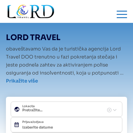
Skip
to
main
content
LORD TRAVEL
obaveštavamo Vas da je turistička agencija Lord
Travel DOO trenutno u fazi pokretanja stečaja i
jeste podnela zahtev za aktiviranjem polise
osiguranja od insolventnosti, koja u potpunosti ...
Prikažite više
Lokacija
Prijava/odjava