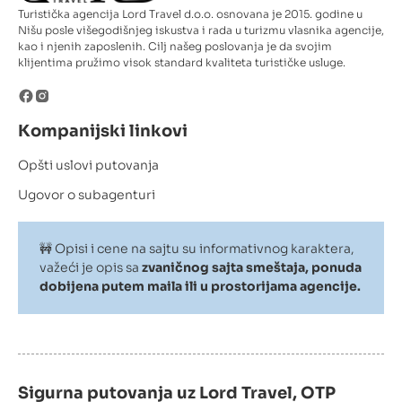
Turistička agencija Lord Travel d.o.o. osnovana je 2015. godine u
Nišu posle višegodišnjeg iskustva i rada u turizmu vlasnika agencije,
kao i njenih zaposlenih. Cilj našeg poslovanja je da svojim
klijentima pružimo visok standard kvaliteta turističke usluge.
Kompanijski linkovi
Opšti uslovi putovanja
Ugovor o subagenturi
🚧 Opisi i cene na sajtu su informativnog karaktera,
važeći je opis sa
zvaničnog sajta smeštaja, ponuda
dobijena putem maila ili u prostorijama agencije.
Sigurna putovanja uz Lord Travel, OTP