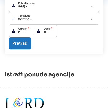
Državljanstvo
Srbija
Tip usluge
Svi tipovi usluga
Odrasli
Deca
2
0
Istraži ponude agencije